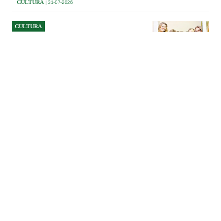
CULTURA
| 31-07-2026
CULTURA
Monsanto celebrou quatro
dias de festa em honra do
Divino Espírito Santo
Monsanto voltou a cumprir a tradição
com quatro dias de festa em honra do
Divino Espírito Santo, num programa
que juntou celebrações religiosas, música,
gastronomia e convívio popular entre 24
e 27 de Julho. As festividades mobilizaram
a aldeia e reuniram residentes, emigrantes
e visitantes num dos momentos mais
marcantes do calendário local.
CULTURA
| 31-07-2026
CULTURA
Festas do Arripiado juntam
NAPA, Tara Perdida e Jorge
Fernando