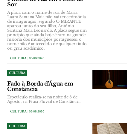
Sor
A placa com o nome de rua de Maria
Laura Santana Maia não vai ter cerimónia
de inauguração, segundo O MIRANTE
apurou junto do seu filho, António
Santana Maia Leonardo. A placa segue um
princípio que ainda hoje é raro na grande
maioria dos municípios portugueses: o
nome não é antecedido de qualquer título
ou grau académico.
CULTURA
| 03-08-2026
CULTURA
Fado à Borda d'Água em
Constância
Espetáculo realiza-se na noite de 8 de
Agosto, na Praia Fluvial de Constância.
CULTURA
| 02-08-2026
CULTURA