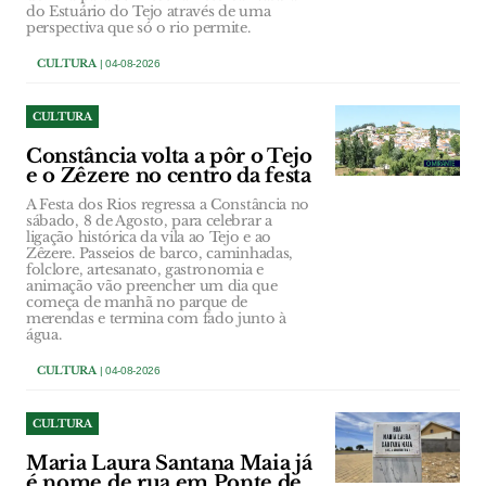
do Estuário do Tejo através de uma
perspectiva que só o rio permite.
CULTURA
| 04-08-2026
CULTURA
Constância volta a pôr o Tejo
e o Zêzere no centro da festa
A Festa dos Rios regressa a Constância no
sábado, 8 de Agosto, para celebrar a
ligação histórica da vila ao Tejo e ao
Zêzere. Passeios de barco, caminhadas,
folclore, artesanato, gastronomia e
animação vão preencher um dia que
começa de manhã no parque de
merendas e termina com fado junto à
água.
CULTURA
| 04-08-2026
CULTURA
Maria Laura Santana Maia já
é nome de rua em Ponte de