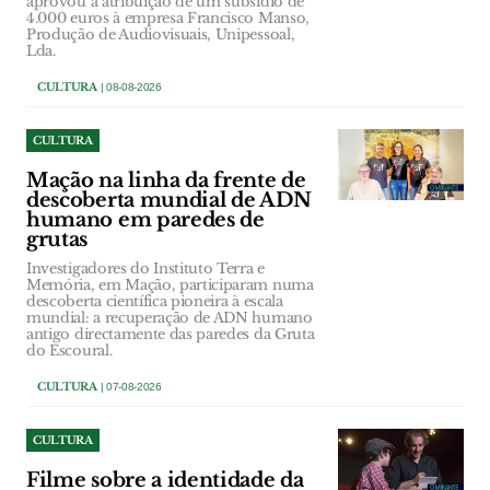
aprovou a atribuição de um subsídio de
4.000 euros à empresa Francisco Manso,
Produção de Audiovisuais, Unipessoal,
Lda.
CULTURA
| 08-08-2026
CULTURA
Mação na linha da frente de
descoberta mundial de ADN
humano em paredes de
grutas
Investigadores do Instituto Terra e
Memória, em Mação, participaram numa
descoberta científica pioneira à escala
mundial: a recuperação de ADN humano
antigo directamente das paredes da Gruta
do Escoural.
CULTURA
| 07-08-2026
CULTURA
Filme sobre a identidade da