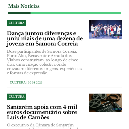
Mais Notícias
CULTURA
Dança juntou diferenças e
uniu mais de uma dezena de
jovens em Samora Correia
Doze participantes de Samora Correia,
Porto Alto, Benavente e Arruda dos
Vinhos construíram, ao longo de cinco
dias, uma criação colectiva onde
cruzaram diferentes origens, experiências
e formas de expressão.
CULTURA
| 09-08-2026
CULTURA
Santarém apoia com 4 mil
euros documentário sobre
Luís de Camões
O executivo da Câmara de Santarém