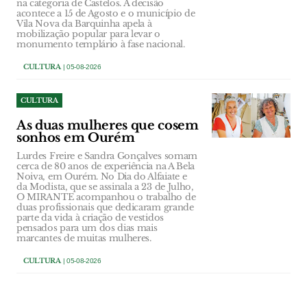
na categoria de Castelos. A decisão
acontece a 15 de Agosto e o município de
Vila Nova da Barquinha apela à
mobilização popular para levar o
monumento templário à fase nacional.
CULTURA
| 05-08-2026
CULTURA
As duas mulheres que cosem
sonhos em Ourém
Lurdes Freire e Sandra Gonçalves somam
cerca de 80 anos de experiência na A Bela
Noiva, em Ourém. No Dia do Alfaiate e
da Modista, que se assinala a 23 de Julho,
O MIRANTE acompanhou o trabalho de
duas profissionais que dedicaram grande
parte da vida à criação de vestidos
pensados para um dos dias mais
marcantes de muitas mulheres.
CULTURA
| 05-08-2026
CULTURA