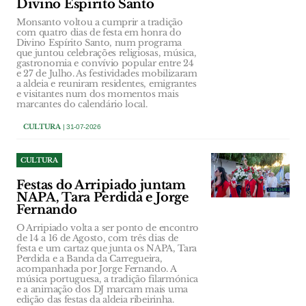
Divino Espírito Santo
Monsanto voltou a cumprir a tradição
com quatro dias de festa em honra do
Divino Espírito Santo, num programa
que juntou celebrações religiosas, música,
gastronomia e convívio popular entre 24
e 27 de Julho. As festividades mobilizaram
a aldeia e reuniram residentes, emigrantes
e visitantes num dos momentos mais
marcantes do calendário local.
CULTURA
| 31-07-2026
CULTURA
Festas do Arripiado juntam
NAPA, Tara Perdida e Jorge
Fernando
O Arripiado volta a ser ponto de encontro
de 14 a 16 de Agosto, com três dias de
festa e um cartaz que junta os NAPA, Tara
Perdida e a Banda da Carregueira,
acompanhada por Jorge Fernando. A
música portuguesa, a tradição filarmónica
e a animação dos DJ marcam mais uma
edição das festas da aldeia ribeirinha.