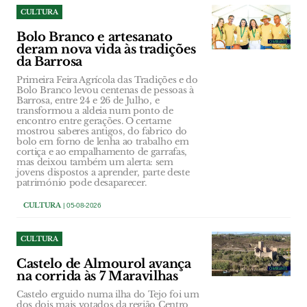
CULTURA
Bolo Branco e artesanato
deram nova vida às tradições
da Barrosa
Primeira Feira Agrícola das Tradições e do
Bolo Branco levou centenas de pessoas à
Barrosa, entre 24 e 26 de Julho, e
transformou a aldeia num ponto de
encontro entre gerações. O certame
mostrou saberes antigos, do fabrico do
bolo em forno de lenha ao trabalho em
cortiça e ao empalhamento de garrafas,
mas deixou também um alerta: sem
jovens dispostos a aprender, parte deste
património pode desaparecer.
CULTURA
| 05-08-2026
CULTURA
Castelo de Almourol avança
na corrida às 7 Maravilhas
Castelo erguido numa ilha do Tejo foi um
dos dois mais votados da região Centro