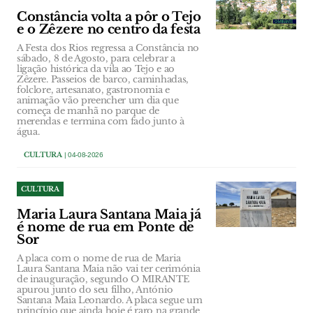
Constância volta a pôr o Tejo
e o Zêzere no centro da festa
A Festa dos Rios regressa a Constância no
sábado, 8 de Agosto, para celebrar a
ligação histórica da vila ao Tejo e ao
Zêzere. Passeios de barco, caminhadas,
folclore, artesanato, gastronomia e
animação vão preencher um dia que
começa de manhã no parque de
merendas e termina com fado junto à
água.
CULTURA
| 04-08-2026
CULTURA
Maria Laura Santana Maia já
é nome de rua em Ponte de
Sor
A placa com o nome de rua de Maria
Laura Santana Maia não vai ter cerimónia
de inauguração, segundo O MIRANTE
apurou junto do seu filho, António
Santana Maia Leonardo. A placa segue um
princípio que ainda hoje é raro na grande