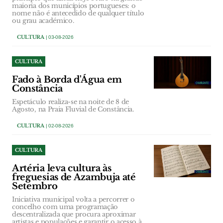
maioria dos municípios portugueses: o
nome não é antecedido de qualquer título
ou grau académico.
CULTURA
| 03-08-2026
CULTURA
Fado à Borda d'Água em
Constância
Espetáculo realiza-se na noite de 8 de
Agosto, na Praia Fluvial de Constância.
CULTURA
| 02-08-2026
CULTURA
Artéria leva cultura às
freguesias de Azambuja até
Setembro
Iniciativa municipal volta a percorrer o
concelho com uma programação
descentralizada que procura aproximar
artistas e populações e garantir o acesso à