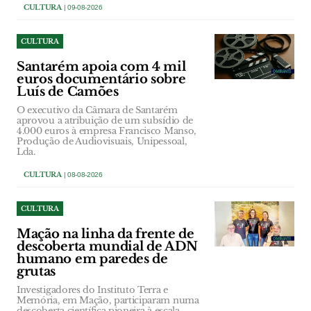
CULTURA
| 09-08-2026
CULTURA
Santarém apoia com 4 mil
euros documentário sobre
Luís de Camões
O executivo da Câmara de Santarém
aprovou a atribuição de um subsídio de
4.000 euros à empresa Francisco Manso,
Produção de Audiovisuais, Unipessoal,
Lda.
CULTURA
| 08-08-2026
CULTURA
Mação na linha da frente de
descoberta mundial de ADN
humano em paredes de
grutas
Investigadores do Instituto Terra e
Memória, em Mação, participaram numa
descoberta científica pioneira à escala