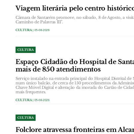
Viagem literária pelo centro históri
Câmara de Santarém promove, no sábado, 8 de Agosto, a visit
Caminho de Palavras III".
CULTURA
| 05-08-2026
CULTURA
Espaço Cidadão do Hospital de Santa
mais de 850 atendimentos
Serviço instalado na entrada principal do Hospital Distrital de
num único balcão, de cerca de 150 procedimentos da Administ
Chave Móvel Digital e alteração da morada do Cartão de Cidad
mais frequentes.
CULTURA
| 05-08-2026
CULTURA
Folclore atravessa fronteiras em Alc