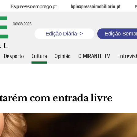
Expresso Emprego
BPI Expresso Imobiliário
B
06/08/2026
Edição Diária
>
Edição Sema
Desporto
Cultura
Opinião
O MIRANTE TV
Entrevis
tarém com entrada livre