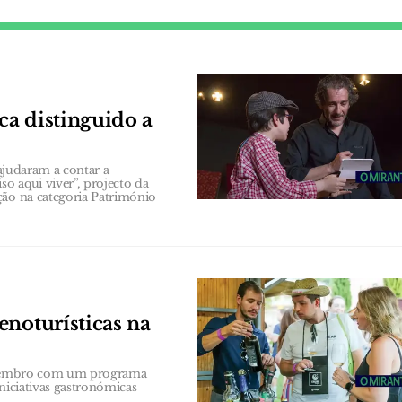
ca distinguido a
 ajudaram a contar a
o aqui viver”, projecto da
ção na categoria Património
enoturísticas na
 Setembro com um programa
niciativas gastronómicas
.