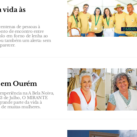
 vida às
centenas de pessoas à
onto de encontro entre
olo em forno de lenha ao
xou também um alerta: sem
parecer.
s em Ourém
xperiência na A Bela Noiva,
a 23 de Julho, O MIRANTE
rande parte da vida à
s de muitas mulheres.