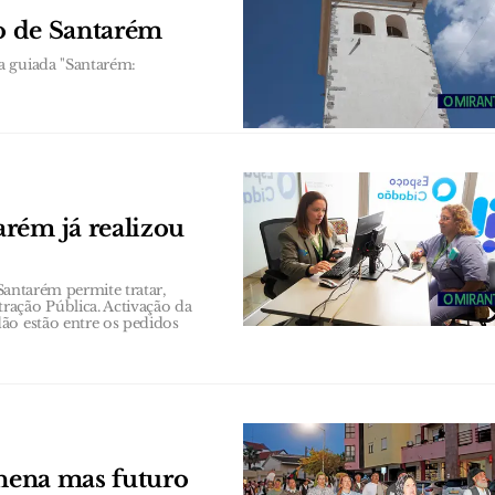
co de Santarém
a guiada "Santarém:
rém já realizou
 Santarém permite tratar,
ração Pública. Activação da
ão estão entre os pedidos
anena mas futuro