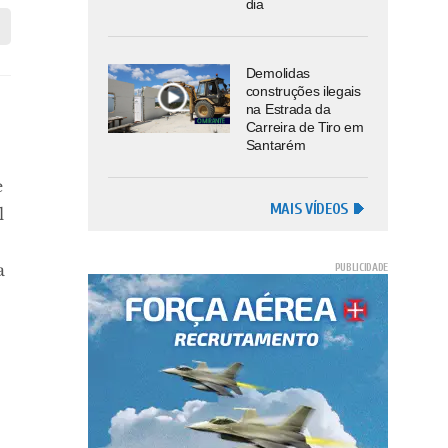
dia
Demolidas
construções ilegais
na Estrada da
Carreira de Tiro em
Santarém
e
MAIS VÍDEOS
l
a