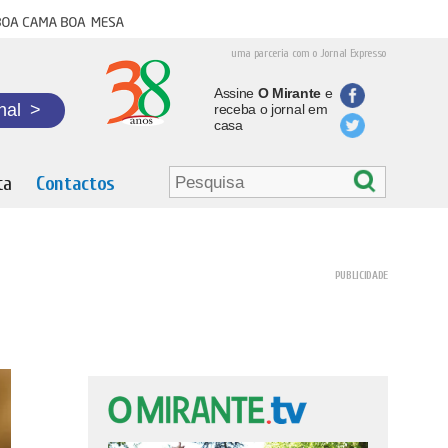
oa cama boa mesa
uma parceria com o Jornal Expresso
Assine
O Mirante
e
nal
>
receba o jornal em
casa
ta
Contactos