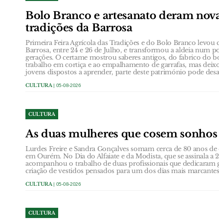
Bolo Branco e artesanato deram nova
tradições da Barrosa
Primeira Feira Agrícola das Tradições e do Bolo Branco levou 
Barrosa, entre 24 e 26 de Julho, e transformou a aldeia num p
gerações. O certame mostrou saberes antigos, do fabrico do b
trabalho em cortiça e ao empalhamento de garrafas, mas dei
jovens dispostos a aprender, parte deste património pode desa
CULTURA
| 05-08-2026
CULTURA
As duas mulheres que cosem sonho
Lurdes Freire e Sandra Gonçalves somam cerca de 80 anos de e
em Ourém. No Dia do Alfaiate e da Modista, que se assinala 
acompanhou o trabalho de duas profissionais que dedicaram g
criação de vestidos pensados para um dos dias mais marcante
CULTURA
| 05-08-2026
CULTURA