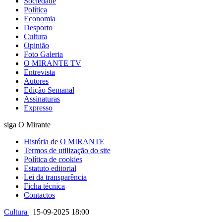
Sociedade
Política
Economia
Desporto
Cultura
Opinião
Foto Galeria
O MIRANTE TV
Entrevista
Autores
Edição Semanal
Assinaturas
Expresso
siga O Mirante
História de O MIRANTE
Termos de utilização do site
Política de cookies
Estatuto editorial
Lei da transparência
Ficha técnica
Contactos
Cultura
| 15-09-2025 18:00