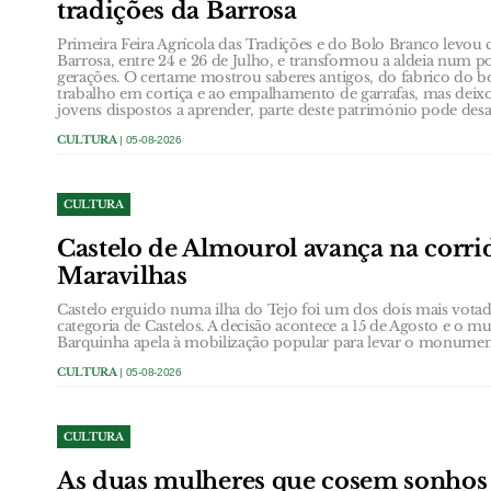
tradições da Barrosa
Primeira Feira Agrícola das Tradições e do Bolo Branco levou 
Barrosa, entre 24 e 26 de Julho, e transformou a aldeia num p
gerações. O certame mostrou saberes antigos, do fabrico do b
trabalho em cortiça e ao empalhamento de garrafas, mas dei
jovens dispostos a aprender, parte deste património pode desa
CULTURA
| 05-08-2026
CULTURA
Castelo de Almourol avança na corrid
Maravilhas
Castelo erguido numa ilha do Tejo foi um dos dois mais votad
categoria de Castelos. A decisão acontece a 15 de Agosto e o m
Barquinha apela à mobilização popular para levar o monument
CULTURA
| 05-08-2026
CULTURA
As duas mulheres que cosem sonho