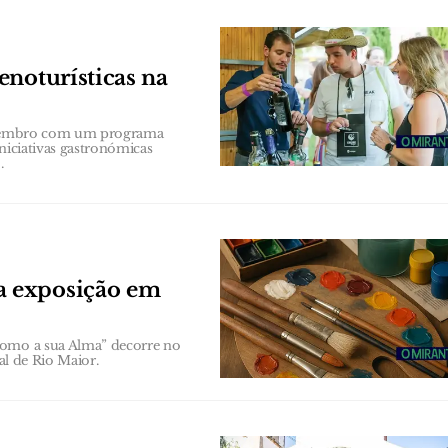
enoturísticas na
 Setembro com um programa
niciativas gastronómicas
.
a exposição em
como a sua Alma” decorre no
al de Rio Maior.