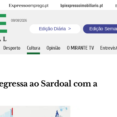
Expresso Emprego
BPI Expresso Imobiliário
B
08/08/2026
Edição Diária
>
Edição Sema
Desporto
Cultura
Opinião
O MIRANTE TV
Entrevis
egressa ao Sardoal com a