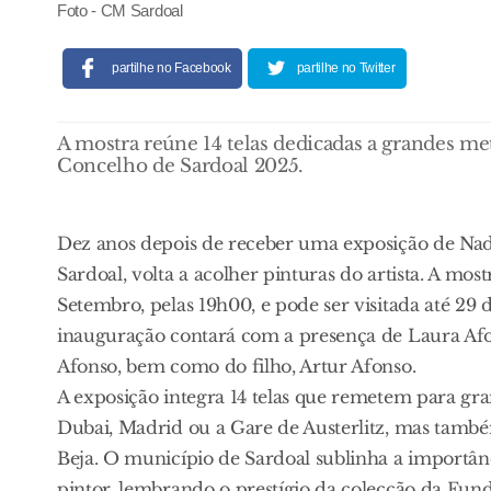
Foto - CM Sardoal
partilhe no Facebook
partilhe no Twitter
A mostra reúne 14 telas dedicadas a grandes me
Concelho de Sardoal 2025.
Dez anos depois de receber uma exposição de Nadi
Sardoal, volta a acolher pinturas do artista. A mo
Setembro, pelas 19h00, e pode ser visitada até 29
inauguração contará com a presença de Laura Afon
Afonso, bem como do filho, Artur Afonso.
A exposição integra 14 telas que remetem para gr
Dubai, Madrid ou a Gare de Austerlitz, mas també
Beja. O município de Sardoal sublinha a importâ
pintor, lembrando o prestígio da colecção da Fun