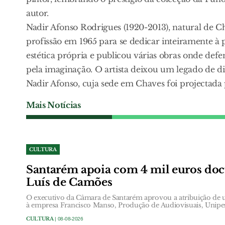
autor.
Nadir Afonso Rodrigues (1920-2013), natural de 
profissão em 1965 para se dedicar inteiramente à p
estética própria e publicou várias obras onde defe
pela imaginação. O artista deixou um legado de
Nadir Afonso, cuja sede em Chaves foi projectada 
Mais Notícias
CULTURA
Santarém apoia com 4 mil euros do
Luís de Camões
O executivo da Câmara de Santarém aprovou a atribuição de 
à empresa Francisco Manso, Produção de Audiovisuais, Unipes
CULTURA
| 08-08-2026