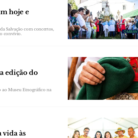
am hoje e
a da Salvação com concertos,
o convívio.
a edição do
to ao Museu Etnográfico na
 vida às