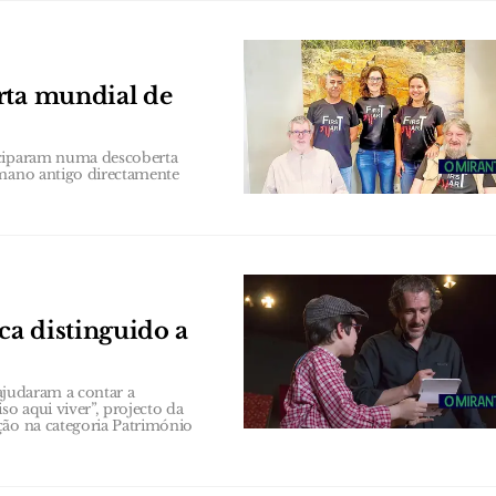
rta mundial de
iciparam numa descoberta
umano antigo directamente
ca distinguido a
 ajudaram a contar a
o aqui viver”, projecto da
ção na categoria Património