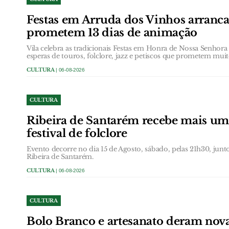
Festas em Arruda dos Vinhos arranc
prometem 13 dias de animação
Vila celebra as tradicionais Festas em Honra de Nossa Senhor
esperas de touros, folclore, jazz e petiscos que prometem muit
CULTURA
| 06-08-2026
CULTURA
Ribeira de Santarém recebe mais um
festival de folclore
Evento decorre no dia 15 de Agosto, sábado, pelas 21h30, jun
Ribeira de Santarém.
CULTURA
| 06-08-2026
CULTURA
Bolo Branco e artesanato deram nova