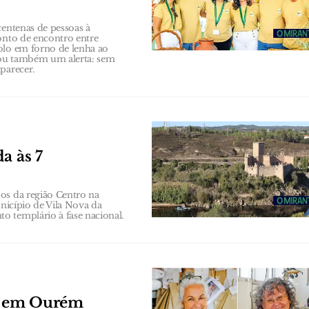
centenas de pessoas à
onto de encontro entre
olo em forno de lenha ao
xou também um alerta: sem
parecer.
a às 7
os da região Centro na
unicípio de Vila Nova da
o templário à fase nacional.
s em Ourém