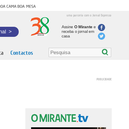
oa cama boa mesa
uma parceria com o Jornal Expresso
Assine
O Mirante
e
nal
>
receba o jornal em
casa
ta
Contactos