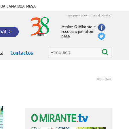
oa cama boa mesa
uma parceria com o Jornal Expresso
Assine
O Mirante
e
nal
>
receba o jornal em
casa
ta
Contactos