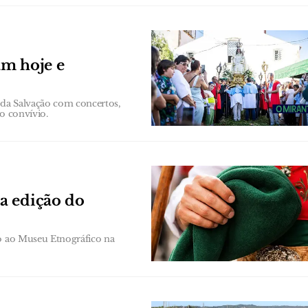
am hoje e
a da Salvação com concertos,
o convívio.
a edição do
to ao Museu Etnográfico na