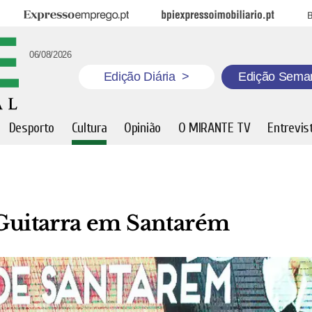
Expresso Emprego
BPI Expresso Imobiliário
B
06/08/2026
Edição Diária
>
Edição Sema
Desporto
Cultura
Opinião
O MIRANTE TV
Entrevis
 Guitarra em Santarém