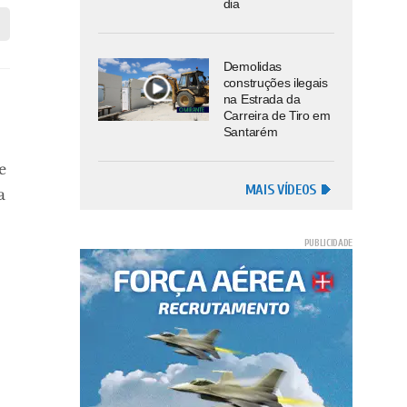
dia
Demolidas
construções ilegais
e
na Estrada da
Carreira de Tiro em
Santarém
e
MAIS VÍDEOS
a