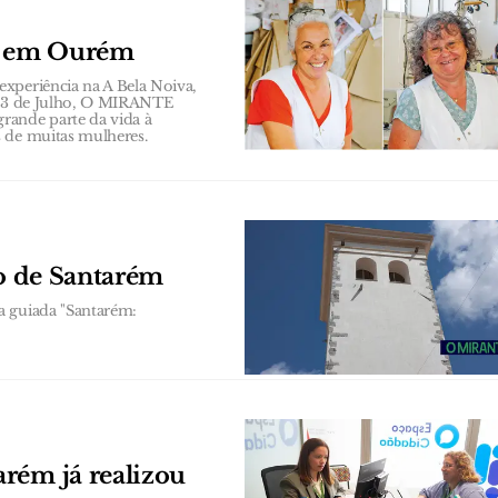
s em Ourém
xperiência na A Bela Noiva,
a 23 de Julho, O MIRANTE
rande parte da vida à
s de muitas mulheres.
co de Santarém
a guiada "Santarém:
rém já realizou