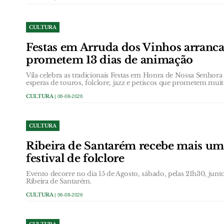
CULTURA
Festas em Arruda dos Vinhos arranc
prometem 13 dias de animação
Vila celebra as tradicionais Festas em Honra de Nossa Senhor
esperas de touros, folclore, jazz e petiscos que prometem muit
CULTURA
| 06-08-2026
CULTURA
Ribeira de Santarém recebe mais um
festival de folclore
Evento decorre no dia 15 de Agosto, sábado, pelas 21h30, jun
Ribeira de Santarém.
CULTURA
| 06-08-2026