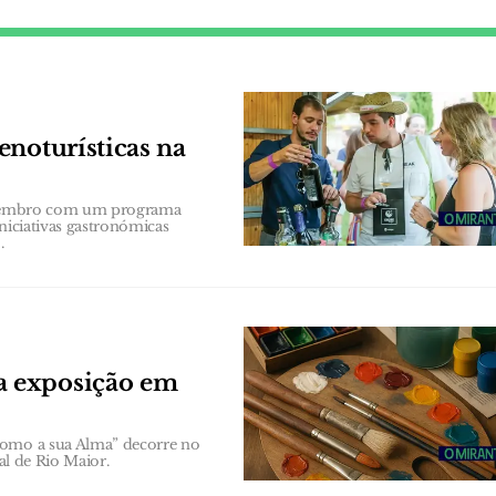
enoturísticas na
 Setembro com um programa
niciativas gastronómicas
.
a exposição em
como a sua Alma” decorre no
al de Rio Maior.