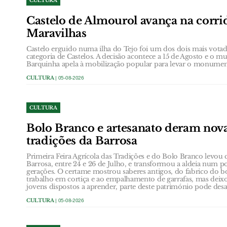
CULTURA
Castelo de Almourol avança na corrid
Maravilhas
Castelo erguido numa ilha do Tejo foi um dos dois mais votad
categoria de Castelos. A decisão acontece a 15 de Agosto e o m
Barquinha apela à mobilização popular para levar o monument
CULTURA
| 05-08-2026
CULTURA
Bolo Branco e artesanato deram nova
tradições da Barrosa
Primeira Feira Agrícola das Tradições e do Bolo Branco levou 
Barrosa, entre 24 e 26 de Julho, e transformou a aldeia num p
gerações. O certame mostrou saberes antigos, do fabrico do b
trabalho em cortiça e ao empalhamento de garrafas, mas dei
jovens dispostos a aprender, parte deste património pode desa
CULTURA
| 05-08-2026