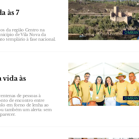
a às 7
os da região Centro na
unicípio de Vila Nova da
o templário à fase nacional.
 vida às
centenas de pessoas à
onto de encontro entre
olo em forno de lenha ao
xou também um alerta: sem
parecer.