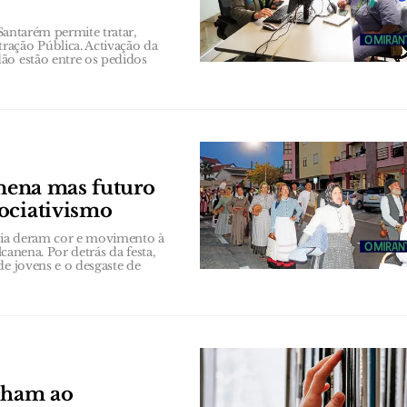
 Santarém permite tratar,
ração Pública. Activação da
ão estão entre os pedidos
anena mas futuro
ociativismo
bia deram cor e movimento à
lcanena. Por detrás da festa,
de jovens e o desgaste de
echam ao