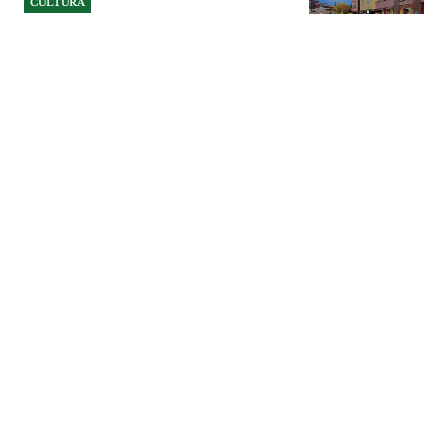
CULTURA
Folclore atravessa fronteiras
em Alcanena mas futuro dos
ranchos depende da força do
associativismo
Grupos de Portugal, Lituânia, Bósnia e
Herzegovina e Colômbia deram cor e
movimento à Praça 8 de Maio, no 37.º
Festival Internacional de Folclore de
Alcanena. Por detrás da festa, dos trajes e
das danças, permanece a preocupação
com a falta de jovens e o desgaste de
quem luta para que as tradições não
desapareçam.
CULTURA
| 04-08-2026
CULTURA
Museus e bibliotecas de
Alenquer fecham ao
domingo por falta de
procura
Os museus e bibliotecas municipais de