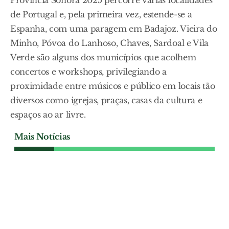
Província Sonora 2025 percorre várias localidades
de Portugal e, pela primeira vez, estende-se a
Espanha, com uma paragem em Badajoz. Vieira do
Minho, Póvoa do Lanhoso, Chaves, Sardoal e Vila
Verde são alguns dos municípios que acolhem
concertos e workshops, privilegiando a
proximidade entre músicos e público em locais tão
diversos como igrejas, praças, casas da cultura e
espaços ao ar livre.
Mais Notícias
CULTURA
Castelo de Almourol avança
na corrida às 7 Maravilhas
Castelo erguido numa ilha do Tejo foi um
dos dois mais votados da região Centro
na categoria de Castelos. A decisão