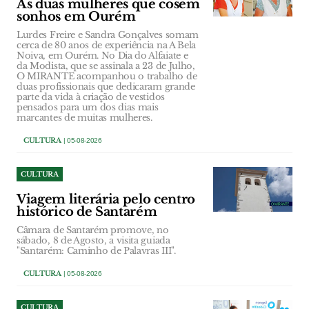
As duas mulheres que cosem
sonhos em Ourém
Lurdes Freire e Sandra Gonçalves somam
cerca de 80 anos de experiência na A Bela
Noiva, em Ourém. No Dia do Alfaiate e
da Modista, que se assinala a 23 de Julho,
O MIRANTE acompanhou o trabalho de
duas profissionais que dedicaram grande
parte da vida à criação de vestidos
pensados para um dos dias mais
marcantes de muitas mulheres.
CULTURA
| 05-08-2026
CULTURA
Viagem literária pelo centro
histórico de Santarém
Câmara de Santarém promove, no
sábado, 8 de Agosto, a visita guiada
"Santarém: Caminho de Palavras III".
CULTURA
| 05-08-2026
CULTURA