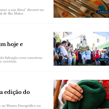
como a sua Alma” decorre no
al de Rio Maior.
am hoje e
a da Salvação com concertos,
o convívio.
a edição do
to ao Museu Etnográfico na