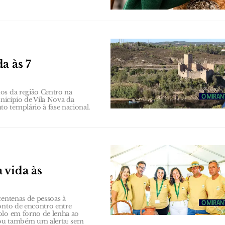
a às 7
os da região Centro na
unicípio de Vila Nova da
o templário à fase nacional.
 vida às
centenas de pessoas à
onto de encontro entre
olo em forno de lenha ao
xou também um alerta: sem