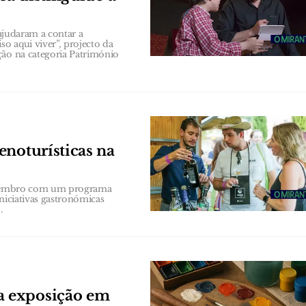
 ajudaram a contar a
o aqui viver”, projecto da
ção na categoria Património
enoturísticas na
 Setembro com um programa
niciativas gastronómicas
.
a exposição em