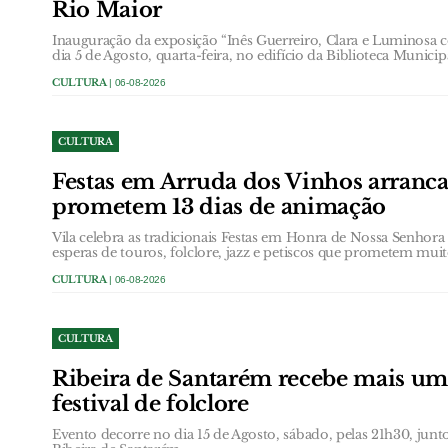
Rio Maior
Inauguração da exposição “Inês Guerreiro, Clara e Luminosa 
dia 5 de Agosto, quarta-feira, no edifício da Biblioteca Municip
CULTURA
| 06-08-2026
CULTURA
Festas em Arruda dos Vinhos arranc
prometem 13 dias de animação
Vila celebra as tradicionais Festas em Honra de Nossa Senhor
esperas de touros, folclore, jazz e petiscos que prometem muit
CULTURA
| 06-08-2026
CULTURA
Ribeira de Santarém recebe mais um
festival de folclore
Evento decorre no dia 15 de Agosto, sábado, pelas 21h30, jun