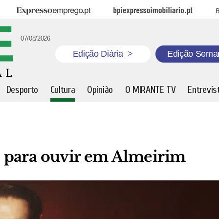
Expresso Emprego
BPI Expresso Imobiliário
B
07/08/2026
Edição Diária
>
Edição Sema
Desporto
Cultura
Opinião
O MIRANTE TV
Entrevis
 para ouvir em Almeirim