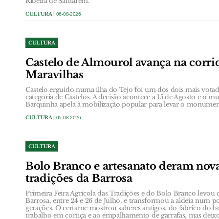
Ribeira de Santarém.
CULTURA
| 06-08-2026
CULTURA
Castelo de Almourol avança na corrid
Maravilhas
Castelo erguido numa ilha do Tejo foi um dos dois mais votad
categoria de Castelos. A decisão acontece a 15 de Agosto e o m
Barquinha apela à mobilização popular para levar o monument
CULTURA
| 05-08-2026
CULTURA
Bolo Branco e artesanato deram nova
tradições da Barrosa
Primeira Feira Agrícola das Tradições e do Bolo Branco levou 
Barrosa, entre 24 e 26 de Julho, e transformou a aldeia num p
gerações. O certame mostrou saberes antigos, do fabrico do b
trabalho em cortiça e ao empalhamento de garrafas, mas dei