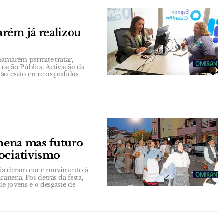
rém já realizou
 Santarém permite tratar,
ração Pública. Activação da
ão estão entre os pedidos
anena mas futuro
ociativismo
bia deram cor e movimento à
lcanena. Por detrás da festa,
de jovens e o desgaste de