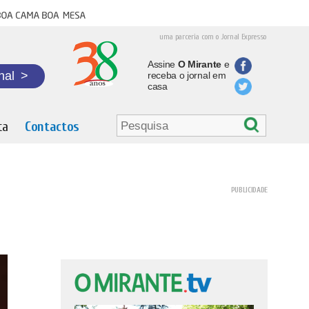
oa cama boa mesa
uma parceria com o Jornal Expresso
Assine
O Mirante
e
nal
>
receba o jornal em
casa
ta
Contactos