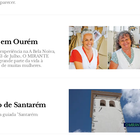
parecer.
s em Ourém
xperiência na A Bela Noiva,
a 23 de Julho, O MIRANTE
rande parte da vida à
s de muitas mulheres.
co de Santarém
a guiada "Santarém: