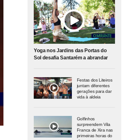
Yoga nos Jardins das Portas do
Sol desafia Santarém a abrandar
Festas dos Liteiros
juntam diferentes
gerações para dar
vida à aldeia
Golfinhos
surpreendem Vila
Franca de Xira nas
primeiras horas do