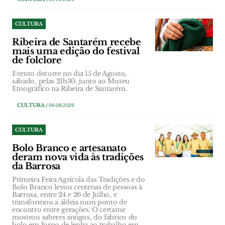
CULTURA
Ribeira de Santarém recebe
mais uma edição do festival
de folclore
Evento decorre no dia 15 de Agosto,
sábado, pelas 21h30, junto ao Museu
Etnográfico na Ribeira de Santarém.
CULTURA
| 06-08-2026
CULTURA
Bolo Branco e artesanato
deram nova vida às tradições
da Barrosa
Primeira Feira Agrícola das Tradições e do
Bolo Branco levou centenas de pessoas à
Barrosa, entre 24 e 26 de Julho, e
transformou a aldeia num ponto de
encontro entre gerações. O certame
mostrou saberes antigos, do fabrico do
bolo em forno de lenha ao trabalho em