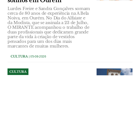
sonhos em Ourém
Lurdes Freire e Sandra Gonçalves somam
cerca de 80 anos de experiência na A Bela
Noiva, em Ourém. No Dia do Alfaiate e
da Modista, que se assinala a 23 de Julho,
O MIRANTE acompanhou o trabalho de
duas profissionais que dedicaram grande
parte da vida à criação de vestidos
pensados para um dos dias mais
marcantes de muitas mulheres.
CULTURA
| 05-08-2026
CULTURA
Viagem literária pelo centro
histórico de Santarém
Câmara de Santarém promove, no
sábado, 8 de Agosto, a visita guiada
"Santarém: Caminho de Palavras III".
CULTURA
| 05-08-2026
CULTURA