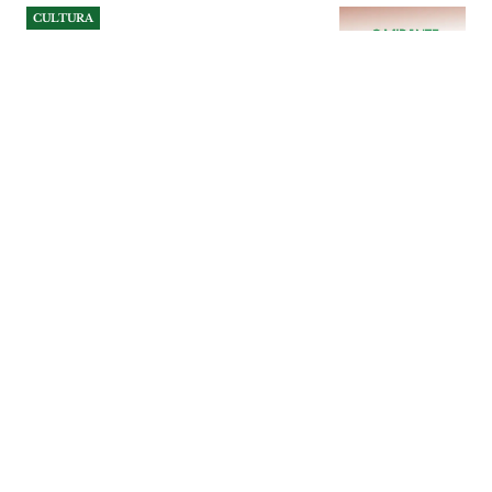
CULTURA
Concurso de bolo à fatia na
festa de Sintera
Associação cultural e desportiva convida a
comunidade a mostrar talento na
pastelaria e a contribuir para a angariação
de fundos da festa local.
CULTURA
| 02-08-2026
CULTURA
Cem Soldos resiste e volta a
ser aldeia-festival nos 20
anos do Bons Sons
Festival regressa ao concelho de Tomar,
entre 6 e 9 de Agosto, para uma edição
comemorativa que junta mais de 50
actuações, 11 palcos e uma programação
que atravessa a música, o teatro, o cinema
e a dança. O mote é a resistência de uma
comunidade que há duas décadas
transforma a aldeia num dos mais
singulares recintos culturais do país.