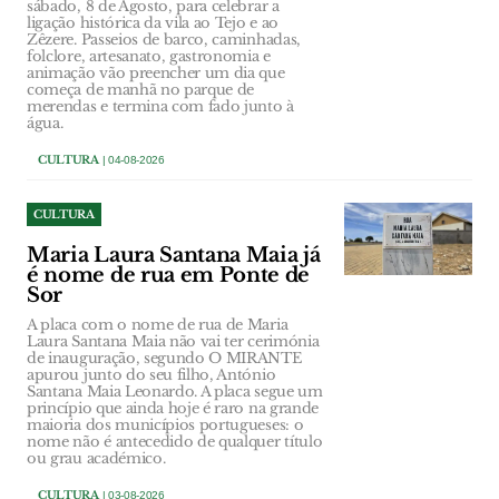
sábado, 8 de Agosto, para celebrar a
ligação histórica da vila ao Tejo e ao
Zêzere. Passeios de barco, caminhadas,
folclore, artesanato, gastronomia e
animação vão preencher um dia que
começa de manhã no parque de
merendas e termina com fado junto à
água.
CULTURA
| 04-08-2026
CULTURA
Maria Laura Santana Maia já
é nome de rua em Ponte de
Sor
A placa com o nome de rua de Maria
Laura Santana Maia não vai ter cerimónia
de inauguração, segundo O MIRANTE
apurou junto do seu filho, António
Santana Maia Leonardo. A placa segue um
princípio que ainda hoje é raro na grande
maioria dos municípios portugueses: o
nome não é antecedido de qualquer título
ou grau académico.
CULTURA
| 03-08-2026