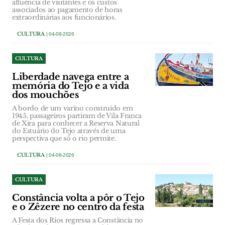
afluência de visitantes e os custos
associados ao pagamento de horas
extraordinárias aos funcionários.
CULTURA
| 04-08-2026
CULTURA
Liberdade navega entre a
memória do Tejo e a vida
dos mouchões
A bordo de um varino construído em
1945, passageiros partiram de Vila Franca
de Xira para conhecer a Reserva Natural
do Estuário do Tejo através de uma
perspectiva que só o rio permite.
CULTURA
| 04-08-2026
CULTURA
Constância volta a pôr o Tejo
e o Zêzere no centro da festa
A Festa dos Rios regressa a Constância no