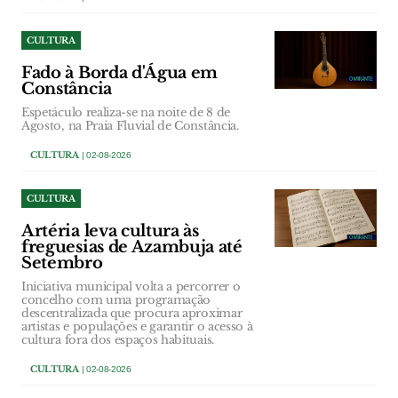
CULTURA
Fado à Borda d'Água em
Constância
Espetáculo realiza-se na noite de 8 de
Agosto, na Praia Fluvial de Constância.
CULTURA
| 02-08-2026
CULTURA
Artéria leva cultura às
freguesias de Azambuja até
Setembro
Iniciativa municipal volta a percorrer o
concelho com uma programação
descentralizada que procura aproximar
artistas e populações e garantir o acesso à
cultura fora dos espaços habituais.
CULTURA
| 02-08-2026