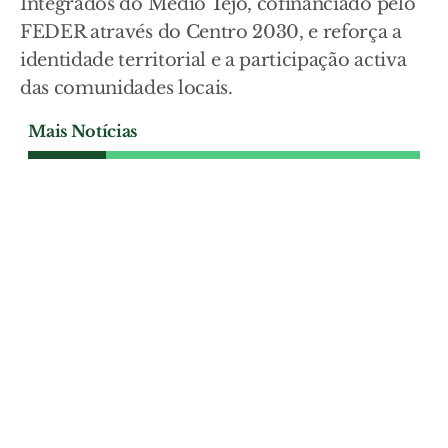
Integrados do Médio Tejo, cofinanciado pelo
FEDER através do Centro 2030, e reforça a
identidade territorial e a participação activa
das comunidades locais.
Mais Notícias
CULTURA
Santarém apoia com 4 mil
euros documentário sobre
Luís de Camões
O executivo da Câmara de Santarém
aprovou a atribuição de um subsídio de
4.000 euros à empresa Francisco Manso,
Produção de Audiovisuais, Unipessoal,
Lda.
CULTURA
| 08-08-2026
CULTURA