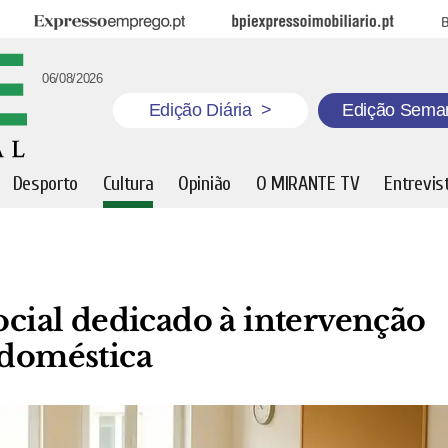
Expresso Emprego
BPI Expresso Imobiliário
B
06/08/2026
Edição Diária
>
Edição Sema
Desporto
Cultura
Opinião
O MIRANTE TV
Entrevis
ial dedicado à intervenção
 doméstica