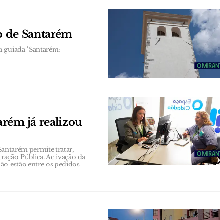
co de Santarém
a guiada "Santarém:
rém já realizou
 Santarém permite tratar,
ração Pública. Activação da
ão estão entre os pedidos