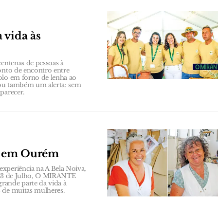
 vida às
centenas de pessoas à
onto de encontro entre
olo em forno de lenha ao
xou também um alerta: sem
parecer.
s em Ourém
xperiência na A Bela Noiva,
a 23 de Julho, O MIRANTE
rande parte da vida à
s de muitas mulheres.