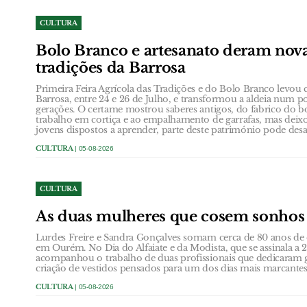
CULTURA
Bolo Branco e artesanato deram nova
tradições da Barrosa
Primeira Feira Agrícola das Tradições e do Bolo Branco levou 
Barrosa, entre 24 e 26 de Julho, e transformou a aldeia num p
gerações. O certame mostrou saberes antigos, do fabrico do b
trabalho em cortiça e ao empalhamento de garrafas, mas dei
jovens dispostos a aprender, parte deste património pode desa
CULTURA
| 05-08-2026
CULTURA
As duas mulheres que cosem sonho
Lurdes Freire e Sandra Gonçalves somam cerca de 80 anos de e
em Ourém. No Dia do Alfaiate e da Modista, que se assinala 
acompanhou o trabalho de duas profissionais que dedicaram g
criação de vestidos pensados para um dos dias mais marcante
CULTURA
| 05-08-2026