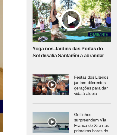
Yoga nos Jardins das Portas do
Sol desafia Santarém a abrandar
Festas dos Liteiros
juntam diferentes
gerações para dar
vida à aldeia
Golfinhos
surpreendem Vila
Franca de Xira nas
primeiras horas do