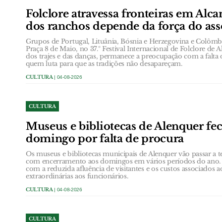
Folclore atravessa fronteiras em Alc
dos ranchos depende da força do ass
Grupos de Portugal, Lituânia, Bósnia e Herzegovina e Colôm
Praça 8 de Maio, no 37.º Festival Internacional de Folclore de A
dos trajes e das danças, permanece a preocupação com a falta 
quem luta para que as tradições não desapareçam.
CULTURA
| 04-08-2026
CULTURA
Museus e bibliotecas de Alenquer f
domingo por falta de procura
Os museus e bibliotecas municipais de Alenquer vão passar a t
com encerramento aos domingos em vários períodos do ano. A
com a reduzida afluência de visitantes e os custos associados
extraordinárias aos funcionários.
CULTURA
| 04-08-2026
CULTURA