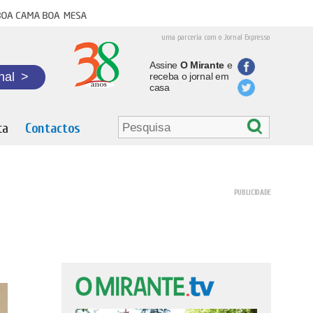
oa cama boa mesa
uma parceria com o Jornal Expresso
Assine
O Mirante
e
nal
>
receba o jornal em
casa
ta
Contactos