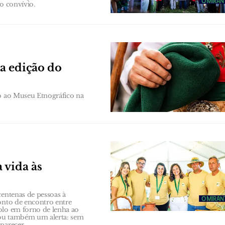
o convívio.
a edição do
to ao Museu Etnográfico na
 vida às
centenas de pessoas à
onto de encontro entre
olo em forno de lenha ao
xou também um alerta: sem
parecer.