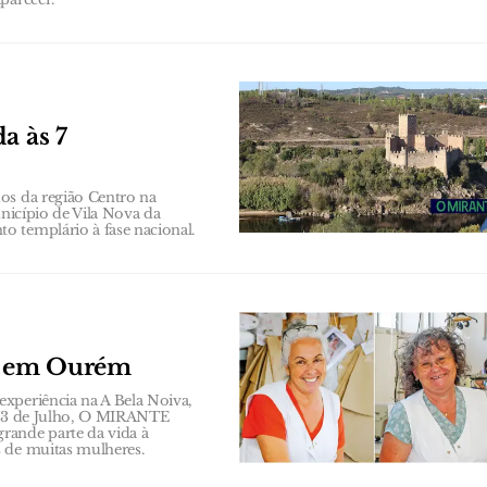
a às 7
os da região Centro na
unicípio de Vila Nova da
o templário à fase nacional.
s em Ourém
xperiência na A Bela Noiva,
a 23 de Julho, O MIRANTE
rande parte da vida à
s de muitas mulheres.