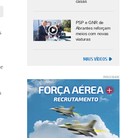
casas
PSP e GNR de
Abrantes reforçam
s
meios com novas
viaturas
MAIS VÍDEOS
de
s