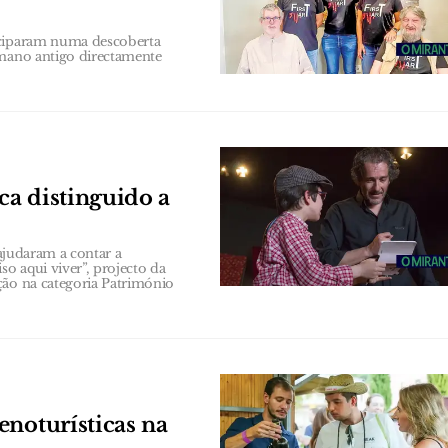
iciparam numa descoberta
umano antigo directamente
ca distinguido a
 ajudaram a contar a
o aqui viver”, projecto da
ção na categoria Património
enoturísticas na