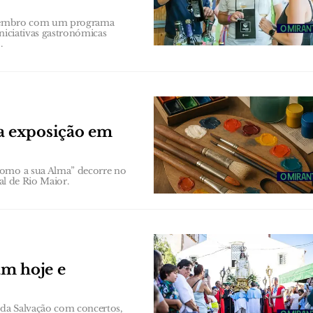
 Setembro com um programa
niciativas gastronómicas
.
a exposição em
como a sua Alma” decorre no
al de Rio Maior.
am hoje e
a da Salvação com concertos,