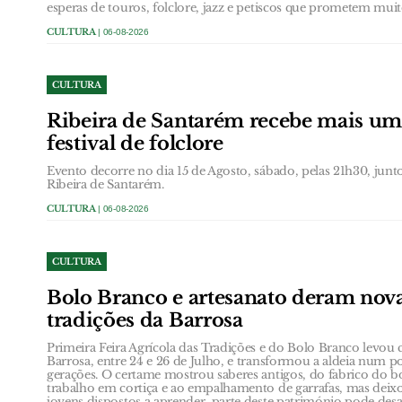
esperas de touros, folclore, jazz e petiscos que prometem muit
CULTURA
| 06-08-2026
CULTURA
Ribeira de Santarém recebe mais um
festival de folclore
Evento decorre no dia 15 de Agosto, sábado, pelas 21h30, jun
Ribeira de Santarém.
CULTURA
| 06-08-2026
CULTURA
Bolo Branco e artesanato deram nova
tradições da Barrosa
Primeira Feira Agrícola das Tradições e do Bolo Branco levou 
Barrosa, entre 24 e 26 de Julho, e transformou a aldeia num p
gerações. O certame mostrou saberes antigos, do fabrico do b
trabalho em cortiça e ao empalhamento de garrafas, mas dei
jovens dispostos a aprender, parte deste património pode desa