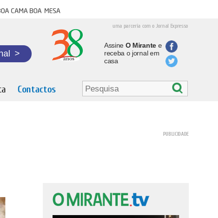
oa cama boa mesa
uma parceria com o Jornal Expresso
Assine
O Mirante
e
nal
>
receba o jornal em
casa
ta
Contactos