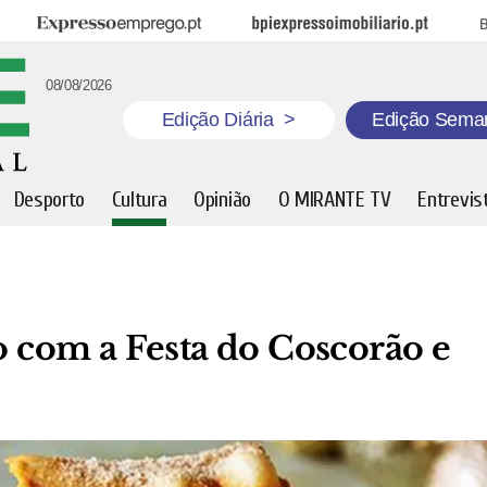
Expresso Emprego
BPI Expresso Imobiliário
B
08/08/2026
Edição Diária
>
Edição Sema
Desporto
Cultura
Opinião
O MIRANTE TV
Entrevis
ão com a Festa do Coscorão e