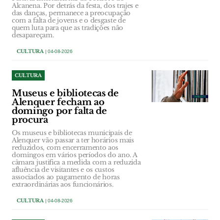
Alcanena. Por detrás da festa, dos trajes e
das danças, permanece a preocupação
com a falta de jovens e o desgaste de
quem luta para que as tradições não
desapareçam.
CULTURA
| 04-08-2026
CULTURA
Museus e bibliotecas de
Alenquer fecham ao
domingo por falta de
procura
Os museus e bibliotecas municipais de
Alenquer vão passar a ter horários mais
reduzidos, com encerramento aos
domingos em vários períodos do ano. A
câmara justifica a medida com a reduzida
afluência de visitantes e os custos
associados ao pagamento de horas
extraordinárias aos funcionários.
CULTURA
| 04-08-2026