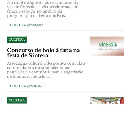
No dia 8 de Agosto, os restaurantes da
vila de Constância vão servir pratos de
fataça e saboga, no âmbito da
programação da Festa dos Rios.
CULTURA
| 02-08-2026
CULTURA
Concurso de bolo à fatia na
festa de Sintera
Associação cultural e desportiva convida a
comunidade a mostrar talento na
pastelaria e a contribuir para a angariação
de fundos da festa local.
CULTURA
| 02-08-2026
CULTURA
Cem Soldos resiste e volta a
ser aldeia-festival nos 20
anos do Bons Sons
Festival regressa ao concelho de Tomar,