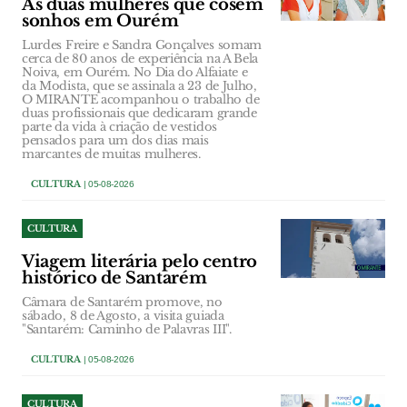
As duas mulheres que cosem
sonhos em Ourém
Lurdes Freire e Sandra Gonçalves somam
cerca de 80 anos de experiência na A Bela
Noiva, em Ourém. No Dia do Alfaiate e
da Modista, que se assinala a 23 de Julho,
O MIRANTE acompanhou o trabalho de
duas profissionais que dedicaram grande
parte da vida à criação de vestidos
pensados para um dos dias mais
marcantes de muitas mulheres.
CULTURA
| 05-08-2026
CULTURA
Viagem literária pelo centro
histórico de Santarém
Câmara de Santarém promove, no
sábado, 8 de Agosto, a visita guiada
"Santarém: Caminho de Palavras III".
CULTURA
| 05-08-2026
CULTURA