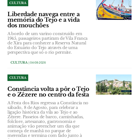
CULTURA
Liberdade navega entre a
memória do Tejo e a vida
dos mouchões
A bordo de um varino construído em
1945, passageiros partiram de Vila Franca
de Xira para conhecer a Reserva Natural
do Estuário do Tejo através de uma
perspectiva que só o rio permite.
CULTURA
| 04-08-2026
CULTURA
Constância volta a pôr o Tejo
e o Zêzere no centro da festa
A Festa dos Rios regressa a Constância no
sábado, 8 de Agosto, para celebrar a
ligação histórica da vila ao Tejo e ao
Zêzere. Passeios de barco, caminhadas,
folclore, artesanato, gastronomia e
animação vão preencher um dia que
começa de manhã no parque de
merendas e termina com fado junto à