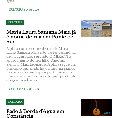
água.
CULTURA
| 04-08-2026
CULTURA
Maria Laura Santana Maia já
é nome de rua em Ponte de
Sor
A placa com o nome de rua de Maria
Laura Santana Maia não vai ter cerimónia
de inauguração, segundo O MIRANTE
apurou junto do seu filho, António
Santana Maia Leonardo. A placa segue um
princípio que ainda hoje é raro na grande
maioria dos municípios portugueses: o
nome não é antecedido de qualquer título
ou grau académico.
CULTURA
| 03-08-2026
CULTURA
Fado à Borda d'Água em
Constância