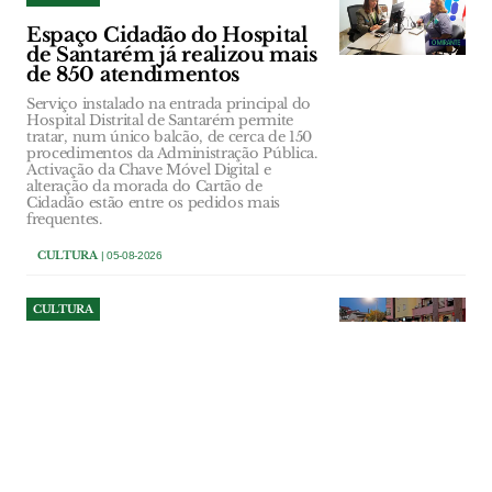
Espaço Cidadão do Hospital
de Santarém já realizou mais
de 850 atendimentos
Serviço instalado na entrada principal do
Hospital Distrital de Santarém permite
tratar, num único balcão, de cerca de 150
procedimentos da Administração Pública.
Activação da Chave Móvel Digital e
alteração da morada do Cartão de
Cidadão estão entre os pedidos mais
frequentes.
CULTURA
| 05-08-2026
CULTURA
Folclore atravessa fronteiras
em Alcanena mas futuro dos
ranchos depende da força do
associativismo
Grupos de Portugal, Lituânia, Bósnia e
Herzegovina e Colômbia deram cor e
movimento à Praça 8 de Maio, no 37.º
Festival Internacional de Folclore de