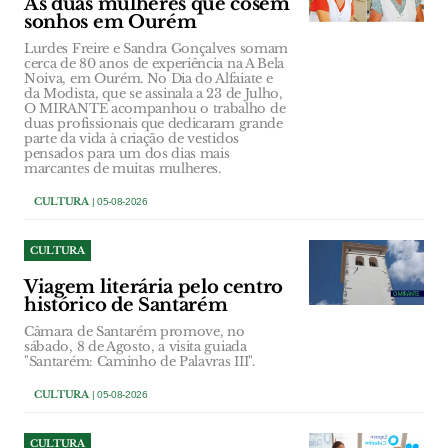
As duas mulheres que cosem
sonhos em Ourém
Lurdes Freire e Sandra Gonçalves somam
cerca de 80 anos de experiência na A Bela
Noiva, em Ourém. No Dia do Alfaiate e
da Modista, que se assinala a 23 de Julho,
O MIRANTE acompanhou o trabalho de
duas profissionais que dedicaram grande
parte da vida à criação de vestidos
pensados para um dos dias mais
marcantes de muitas mulheres.
CULTURA
| 05-08-2026
CULTURA
Viagem literária pelo centro
histórico de Santarém
Câmara de Santarém promove, no
sábado, 8 de Agosto, a visita guiada
"Santarém: Caminho de Palavras III".
CULTURA
| 05-08-2026
CULTURA