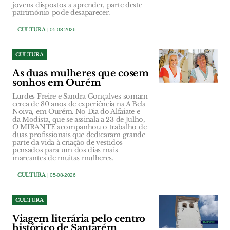
jovens dispostos a aprender, parte deste
património pode desaparecer.
CULTURA
| 05-08-2026
CULTURA
As duas mulheres que cosem
sonhos em Ourém
Lurdes Freire e Sandra Gonçalves somam
cerca de 80 anos de experiência na A Bela
Noiva, em Ourém. No Dia do Alfaiate e
da Modista, que se assinala a 23 de Julho,
O MIRANTE acompanhou o trabalho de
duas profissionais que dedicaram grande
parte da vida à criação de vestidos
pensados para um dos dias mais
marcantes de muitas mulheres.
CULTURA
| 05-08-2026
CULTURA
Viagem literária pelo centro
histórico de Santarém