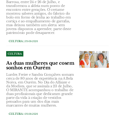
Barrosa, entre 24 e 26 de Julho, e
transformou a aldeia num ponto de
encontro entre gerações. O certame
mostrou saberes antigos, do fabrico do
bolo em forno de lenha ao trabalho em
cortiça e ao empalhamento de garrafas,
mas deixou também um alerta: sem
jovens dispostos a aprender, parte deste
património pode desaparecer.
CULTURA
| 05-08-2026
CULTURA
As duas mulheres que cosem
sonhos em Ourém
Lurdes Freire e Sandra Gonçalves somam
cerca de 80 anos de experiência na A Bela
Noiva, em Ourém. No Dia do Alfaiate e
da Modista, que se assinala a 23 de Julho,
O MIRANTE acompanhou o trabalho de
duas profissionais que dedicaram grande
parte da vida à criação de vestidos
pensados para um dos dias mais
marcantes de muitas mulheres.
CULTURA
| 05-08-2026