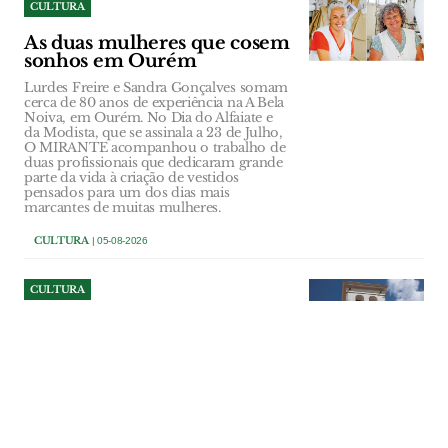
CULTURA
As duas mulheres que cosem
sonhos em Ourém
Lurdes Freire e Sandra Gonçalves somam
cerca de 80 anos de experiência na A Bela
Noiva, em Ourém. No Dia do Alfaiate e
da Modista, que se assinala a 23 de Julho,
O MIRANTE acompanhou o trabalho de
duas profissionais que dedicaram grande
parte da vida à criação de vestidos
pensados para um dos dias mais
marcantes de muitas mulheres.
CULTURA
| 05-08-2026
CULTURA
Viagem literária pelo centro
histórico de Santarém
Câmara de Santarém promove, no
sábado, 8 de Agosto, a visita guiada
"Santarém: Caminho de Palavras III".
CULTURA
| 05-08-2026