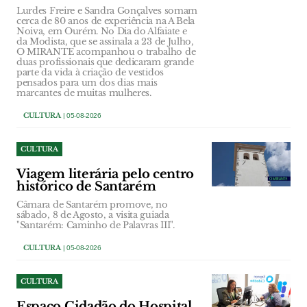
Lurdes Freire e Sandra Gonçalves somam
cerca de 80 anos de experiência na A Bela
Noiva, em Ourém. No Dia do Alfaiate e
da Modista, que se assinala a 23 de Julho,
O MIRANTE acompanhou o trabalho de
duas profissionais que dedicaram grande
parte da vida à criação de vestidos
pensados para um dos dias mais
marcantes de muitas mulheres.
CULTURA
| 05-08-2026
CULTURA
Viagem literária pelo centro
histórico de Santarém
Câmara de Santarém promove, no
sábado, 8 de Agosto, a visita guiada
"Santarém: Caminho de Palavras III".
CULTURA
| 05-08-2026
CULTURA
Espaço Cidadão do Hospital