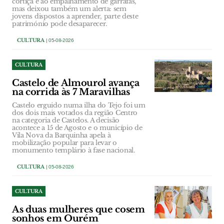
cortiça e ao empalhamento de garrafas,
mas deixou também um alerta: sem
jovens dispostos a aprender, parte deste
património pode desaparecer.
CULTURA
| 05-08-2026
CULTURA
Castelo de Almourol avança
na corrida às 7 Maravilhas
Castelo erguido numa ilha do Tejo foi um
dos dois mais votados da região Centro
na categoria de Castelos. A decisão
acontece a 15 de Agosto e o município de
Vila Nova da Barquinha apela à
mobilização popular para levar o
monumento templário à fase nacional.
CULTURA
| 05-08-2026
CULTURA
As duas mulheres que cosem
sonhos em Ourém