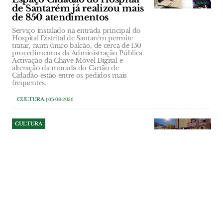
de Santarém já realizou mais
de 850 atendimentos
Serviço instalado na entrada principal do
Hospital Distrital de Santarém permite
tratar, num único balcão, de cerca de 150
procedimentos da Administração Pública.
Activação da Chave Móvel Digital e
alteração da morada do Cartão de
Cidadão estão entre os pedidos mais
frequentes.
CULTURA
| 05-08-2026
CULTURA
Folclore atravessa fronteiras
em Alcanena mas futuro dos
ranchos depende da força do
associativismo
Grupos de Portugal, Lituânia, Bósnia e
Herzegovina e Colômbia deram cor e
movimento à Praça 8 de Maio, no 37.º
Festival Internacional de Folclore de
Alcanena. Por detrás da festa, dos trajes e
das danças, permanece a preocupação