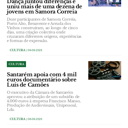
Dança juntou diferenças e
uniu mais de uma dezena de
jovens em Samora Correia
Doze participantes de Samora Correia,
Porto Alto, Benavente e Arruda dos
Vinhos construíram, ao longo de cinco
dias, uma criação colectiva onde
cruzaram diferentes origens, experiências
e formas de expressão.
CULTURA
| 09-08-2026
CULTURA
Santarém apoia com 4 mil
euros documentário sobre
Luís de Camões
O executivo da Câmara de Santarém
aprovou a atribuição de um subsídio de
4.000 euros à empresa Francisco Manso,
Produção de Audiovisuais, Unipessoal,
Lda.
CULTURA
| 08-08-2026