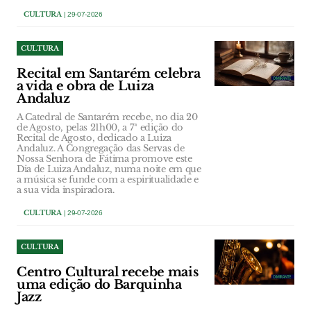
CULTURA
| 29-07-2026
CULTURA
Recital em Santarém celebra
a vida e obra de Luiza
Andaluz
A Catedral de Santarém recebe, no dia 20
de Agosto, pelas 21h00, a 7ª edição do
Recital de Agosto, dedicado a Luiza
Andaluz. A Congregação das Servas de
Nossa Senhora de Fátima promove este
Dia de Luiza Andaluz, numa noite em que
a música se funde com a espiritualidade e
a sua vida inspiradora.
CULTURA
| 29-07-2026
CULTURA
Centro Cultural recebe mais
uma edição do Barquinha
Jazz