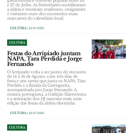
gastronomia e convívio popular entre 24
e 27 de Julho. As festividades mobilizaram
a aldeia e reuniram residentes, emigrantes
e visitantes num dos momentos mais
marcantes do calendário local.
CULTURA
| 31-07-2026
CULTURA
Festas do Arripiado juntam
NAPA, Tara Perdida e Jorge
Fernando
O Arripiado volta a ser ponto de encontro
de 14 a 16 de Agosto, com três dias de
festa e um cartaz que junta os NAPA, Tara
Perdida e a Banda da Carregueira,
acompanhada por Jorge Fernando. A
música portuguesa, a tradição filarmónica
e a animação dos DJ marcam mais uma
edição das festas da aldeia ribeirinha.
CULTURA
| 31-07-2026
CULTURA