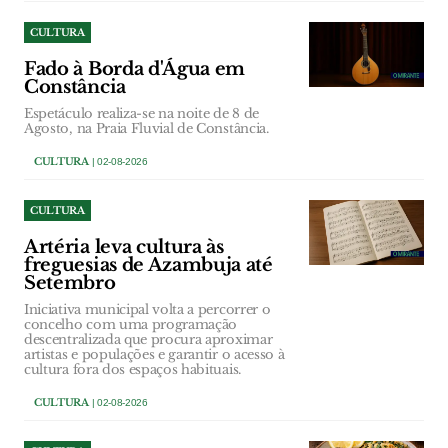
CULTURA
Fado à Borda d'Água em
Constância
Espetáculo realiza-se na noite de 8 de
Agosto, na Praia Fluvial de Constância.
CULTURA
| 02-08-2026
CULTURA
Artéria leva cultura às
freguesias de Azambuja até
Setembro
Iniciativa municipal volta a percorrer o
concelho com uma programação
descentralizada que procura aproximar
artistas e populações e garantir o acesso à
cultura fora dos espaços habituais.
CULTURA
| 02-08-2026