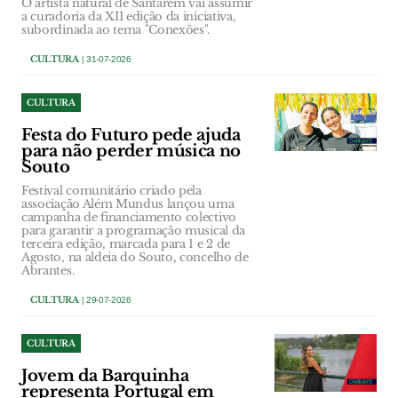
O artista natural de Santarém vai assumir
a curadoria da XII edição da iniciativa,
subordinada ao tema "Conexões".
CULTURA
| 31-07-2026
CULTURA
Festa do Futuro pede ajuda
para não perder música no
Souto
Festival comunitário criado pela
associação Além Mundus lançou uma
campanha de financiamento colectivo
para garantir a programação musical da
terceira edição, marcada para 1 e 2 de
Agosto, na aldeia do Souto, concelho de
Abrantes.
CULTURA
| 29-07-2026
CULTURA
Jovem da Barquinha
representa Portugal em