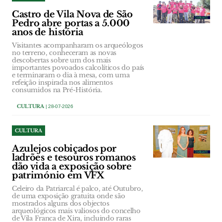
Castro de Vila Nova de São
Pedro abre portas a 5.000
anos de história
Visitantes acompanharam os arqueólogos
no terreno, conheceram as novas
descobertas sobre um dos mais
importantes povoados calcolíticos do país
e terminaram o dia à mesa, com uma
refeição inspirada nos alimentos
consumidos na Pré-História.
CULTURA
| 28-07-2026
CULTURA
Azulejos cobiçados por
ladrões e tesouros romanos
dão vida a exposição sobre
património em VFX
Celeiro da Patriarcal é palco, até Outubro,
de uma exposição gratuita onde são
mostrados alguns dos objectos
arqueológicos mais valiosos do concelho
de Vila Franca de Xira, incluindo raras