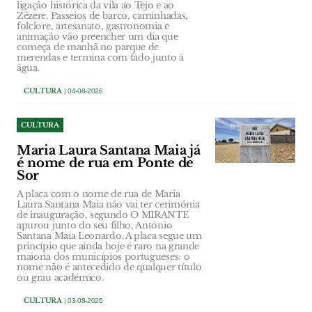
ligação histórica da vila ao Tejo e ao
Zêzere. Passeios de barco, caminhadas,
folclore, artesanato, gastronomia e
animação vão preencher um dia que
começa de manhã no parque de
merendas e termina com fado junto à
água.
CULTURA
| 04-08-2026
CULTURA
Maria Laura Santana Maia já
é nome de rua em Ponte de
Sor
A placa com o nome de rua de Maria
Laura Santana Maia não vai ter cerimónia
de inauguração, segundo O MIRANTE
apurou junto do seu filho, António
Santana Maia Leonardo. A placa segue um
princípio que ainda hoje é raro na grande
maioria dos municípios portugueses: o
nome não é antecedido de qualquer título
ou grau académico.
CULTURA
| 03-08-2026