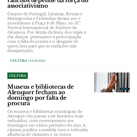
ranchos depende da força do
associativismo
Grupos de Portugal, Lituânia, Bósnia e
Herzegovina e Colômbia deram cor e
movimento à Praça 8 de Maio, no 37.º
Festival Internacional de Folclore de
Alcanena. Por detrás da festa, dos trajes e
das danças, permanece a preocupação
com a falta de jovens e o desgaste de
quem luta para que as tradições não
desapareçam.
CULTURA
| 04-08-2026
CULTURA
Museus e bibliotecas de
Alenquer fecham ao
domingo por falta de
procura
Os museus e bibliotecas municipais de
Alenquer vão passar a ter horários mais
reduzidos, com encerramento aos
domingos em vários períodos do ano. A
câmara justifica a medida com a reduzida
afluência de visitantes e os custos