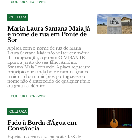
CULTURA
| 04-08-2026
CULTURA
Maria Laura Santana Maia já
é nome de rua em Ponte de
Sor
A placa com o nome de rua de Maria
Laura Santana Maia não vai ter cerimónia
de inauguração, segundo O MIRANTE
apurou junto do seu filho, António
Santana Maia Leonardo. A placa segue um
princípio que ainda hoje é raro na grande
maioria dos municípios portugueses: o
nome não é antecedido de qualquer título
ou grau académico.
CULTURA
| 03-08-2026
CULTURA
Fado à Borda d'Água em
Constância
Espetáculo realiza-se na noite de 8 de