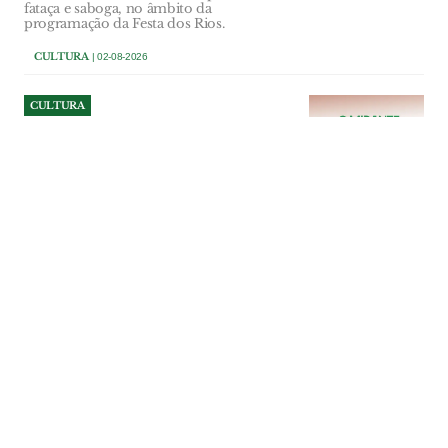
fataça e saboga, no âmbito da
programação da Festa dos Rios.
CULTURA
| 02-08-2026
CULTURA
Concurso de bolo à fatia na
festa de Sintera
Associação cultural e desportiva convida a
comunidade a mostrar talento na
pastelaria e a contribuir para a angariação
de fundos da festa local.
CULTURA
| 02-08-2026
CULTURA
Cem Soldos resiste e volta a
ser aldeia-festival nos 20
anos do Bons Sons
Festival regressa ao concelho de Tomar,
entre 6 e 9 de Agosto, para uma edição
comemorativa que junta mais de 50