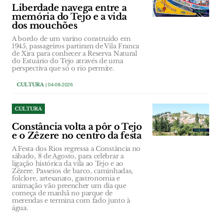
Liberdade navega entre a
memória do Tejo e a vida
dos mouchões
A bordo de um varino construído em
1945, passageiros partiram de Vila Franca
de Xira para conhecer a Reserva Natural
do Estuário do Tejo através de uma
perspectiva que só o rio permite.
CULTURA
| 04-08-2026
CULTURA
Constância volta a pôr o Tejo
e o Zêzere no centro da festa
A Festa dos Rios regressa a Constância no
sábado, 8 de Agosto, para celebrar a
ligação histórica da vila ao Tejo e ao
Zêzere. Passeios de barco, caminhadas,
folclore, artesanato, gastronomia e
animação vão preencher um dia que
começa de manhã no parque de
merendas e termina com fado junto à
água.