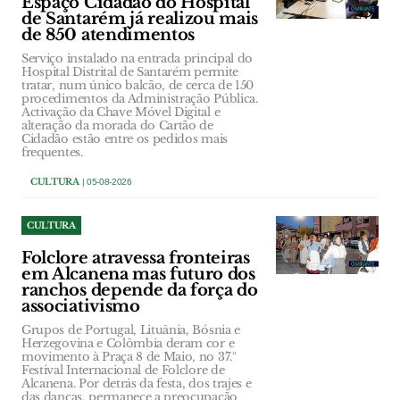
Espaço Cidadão do Hospital
de Santarém já realizou mais
de 850 atendimentos
Serviço instalado na entrada principal do
Hospital Distrital de Santarém permite
tratar, num único balcão, de cerca de 150
procedimentos da Administração Pública.
Activação da Chave Móvel Digital e
alteração da morada do Cartão de
Cidadão estão entre os pedidos mais
frequentes.
CULTURA
| 05-08-2026
CULTURA
Folclore atravessa fronteiras
em Alcanena mas futuro dos
ranchos depende da força do
associativismo
Grupos de Portugal, Lituânia, Bósnia e
Herzegovina e Colômbia deram cor e
movimento à Praça 8 de Maio, no 37.º
Festival Internacional de Folclore de
Alcanena. Por detrás da festa, dos trajes e
das danças, permanece a preocupação