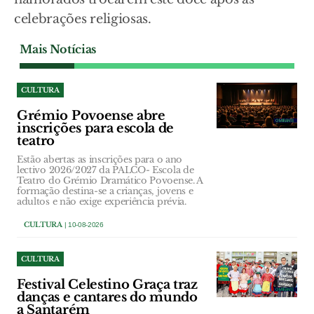
celebrações religiosas.
Mais Notícias
CULTURA
Grémio Povoense abre
inscrições para escola de
teatro
Estão abertas as inscrições para o ano
lectivo 2026/2027 da PALCO- Escola de
Teatro do Grémio Dramático Povoense. A
formação destina-se a crianças, jovens e
adultos e não exige experiência prévia.
CULTURA
| 10-08-2026
CULTURA
Festival Celestino Graça traz
danças e cantares do mundo
a Santarém