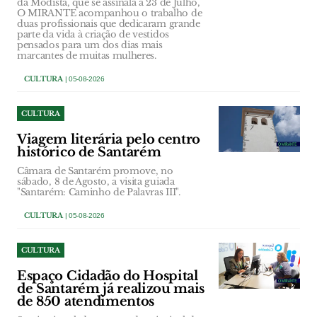
da Modista, que se assinala a 23 de Julho,
O MIRANTE acompanhou o trabalho de
duas profissionais que dedicaram grande
parte da vida à criação de vestidos
pensados para um dos dias mais
marcantes de muitas mulheres.
CULTURA
| 05-08-2026
CULTURA
Viagem literária pelo centro
histórico de Santarém
Câmara de Santarém promove, no
sábado, 8 de Agosto, a visita guiada
"Santarém: Caminho de Palavras III".
CULTURA
| 05-08-2026
CULTURA
Espaço Cidadão do Hospital
de Santarém já realizou mais
de 850 atendimentos