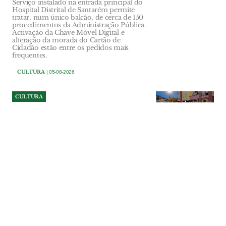
Serviço instalado na entrada principal do
Hospital Distrital de Santarém permite
tratar, num único balcão, de cerca de 150
procedimentos da Administração Pública.
Activação da Chave Móvel Digital e
alteração da morada do Cartão de
Cidadão estão entre os pedidos mais
frequentes.
CULTURA
| 05-08-2026
CULTURA
Folclore atravessa fronteiras
em Alcanena mas futuro dos
ranchos depende da força do
associativismo
Grupos de Portugal, Lituânia, Bósnia e
Herzegovina e Colômbia deram cor e
movimento à Praça 8 de Maio, no 37.º
Festival Internacional de Folclore de
Alcanena. Por detrás da festa, dos trajes e
das danças, permanece a preocupação
com a falta de jovens e o desgaste de
quem luta para que as tradições não
desapareçam.