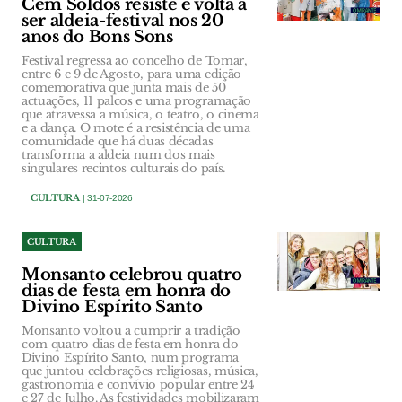
Cem Soldos resiste e volta a
ser aldeia-festival nos 20
anos do Bons Sons
Festival regressa ao concelho de Tomar,
entre 6 e 9 de Agosto, para uma edição
comemorativa que junta mais de 50
actuações, 11 palcos e uma programação
que atravessa a música, o teatro, o cinema
e a dança. O mote é a resistência de uma
comunidade que há duas décadas
transforma a aldeia num dos mais
singulares recintos culturais do país.
CULTURA
| 31-07-2026
CULTURA
Monsanto celebrou quatro
dias de festa em honra do
Divino Espírito Santo
Monsanto voltou a cumprir a tradição
com quatro dias de festa em honra do
Divino Espírito Santo, num programa
que juntou celebrações religiosas, música,
gastronomia e convívio popular entre 24
e 27 de Julho. As festividades mobilizaram