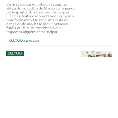
Festival Dançarão voltou a reunir na
aldeia do concelho de Mação centenas de
participantes de vários pontos do país.
Oficinas, bailes e momentos de convívio
transformaram Ortiga numa pista de
dança onde não há idades, limitações
físicas ou falta de experiência que
impeçam alguém de participar.
CULTURA
| 29-07-2026
CULTURA
Avós e netos unidos pelos
afectos em Salvaterra de
Magos
Iniciativa FamiliArt juntou gerações em
dois dias de música, dança e actividades
lúdicas. Município pretende valorizar o
papel dos mais velhos e combater o
isolamento e a exclusão social.
CULTURA
| 29-07-2026
CULTURA