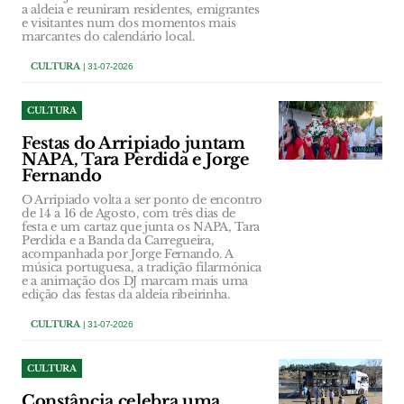
a aldeia e reuniram residentes, emigrantes
e visitantes num dos momentos mais
marcantes do calendário local.
CULTURA
| 31-07-2026
CULTURA
Festas do Arripiado juntam
NAPA, Tara Perdida e Jorge
Fernando
O Arripiado volta a ser ponto de encontro
de 14 a 16 de Agosto, com três dias de
festa e um cartaz que junta os NAPA, Tara
Perdida e a Banda da Carregueira,
acompanhada por Jorge Fernando. A
música portuguesa, a tradição filarmónica
e a animação dos DJ marcam mais uma
edição das festas da aldeia ribeirinha.
CULTURA
| 31-07-2026
CULTURA
Constância celebra uma