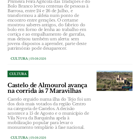
Primeira Feira Agrícola das Tradições e do
Bolo Branco levou centenas de pessoas à
Barrosa, entre 24 e 26 de Julho, e
transformou a aldeia num ponto de
encontro entre gerações. O certame
mostrou saberes antigos, do fabrico do
bolo em forno de lenha ao trabalho em
cortiça e ao empalhamento de garrafas,
mas deixou também um alerta: sem
jovens dispostos a aprender, parte deste
património pode desaparecer.
CULTURA
| 05-08-2026
CULTURA
Castelo de Almourol avança
na corrida às 7 Maravilhas
Castelo erguido numa ilha do Tejo foi um
dos dois mais votados da região Centro
na categoria de Castelos. A decisão
acontece a 15 de Agosto e o município de
Vila Nova da Barquinha apela à
mobilização popular para levar o
monumento templário à fase nacional.
CULTURA
| 05-08-2026