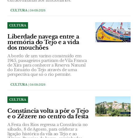
extraordinárias aos funcionários.
CULTURA
| 04-08-2026
CULTURA
Liberdade navega entre a
memória do Tejo e a vida
dos mouchões
A bordo de um varino construído em
1945, passageiros partiram de Vila Franca
de Xira para conhecer a Reserva Natural
do Estuário do Tejo através de uma
perspectiva que só o rio permite.
CULTURA
| 04-08-2026
CULTURA
Constância volta a pôr o Tejo
e o Zêzere no centro da festa
A Festa dos Rios regressa a Constância no
sábado, 8 de Agosto, para celebrar a
ligação histórica da vila ao Tejo e ao