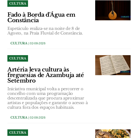
CULTURA
Fado à Borda d'Água em
Constância
Espetáculo realiza-se na noite de 8 de
Agosto, na Praia Fluvial de Constância.
CULTURA
| 02-08-2026
CULTURA
Artéria leva cultura às
freguesias de Azambuja até
Setembro
Iniciativa municipal volta a percorrer o
concelho com uma programação
descentralizada que procura aproximar
artistas e populações e garantir o acesso à
cultura fora dos espaços habituais.
CULTURA
| 02-08-2026
CULTURA