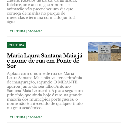
Zêzere. Passeios de barco, caminhadas,
folclore, artesanato, gastronomia e
animação vão preencher um dia que
começa de manhã no parque de
merendas e termina com fado junto à
água.
CULTURA
| 04-08-2026
CULTURA
Maria Laura Santana Maia já
é nome de rua em Ponte de
Sor
A placa com o nome de rua de Maria
Laura Santana Maia não vai ter cerimónia
de inauguração, segundo O MIRANTE
apurou junto do seu filho, António
Santana Maia Leonardo. A placa segue um
princípio que ainda hoje é raro na grande
maioria dos municípios portugueses: o
nome não é antecedido de qualquer título
ou grau académico.
CULTURA
| 03-08-2026