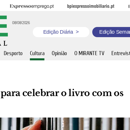
Expresso Emprego
BPI Expresso Imobiliário
B
08/08/2026
Edição Diária
>
Edição Sema
Desporto
Cultura
Opinião
O MIRANTE TV
Entrevis
para celebrar o livro com os