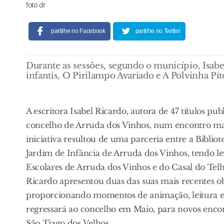
foto dr
partilhe no Facebook
partilhe no Twitter
Durante as sessões, segundo o município, Isabe
infantis, O Pirilampo Avariado e A Polvinha Pit
A escritora Isabel Ricardo, autora de 47 títulos p
concelho de Arruda dos Vinhos, num encontro mar
iniciativa resultou de uma parceria entre a Bibli
Jardim de Infância de Arruda dos Vinhos, tendo lev
Escolares de Arruda dos Vinhos e do Casal do Telh
Ricardo apresentou duas das suas mais recentes ob
proporcionando momentos de animação, leitura e 
regressará ao concelho em Maio, para novos encont
São Tiago dos Velhos.