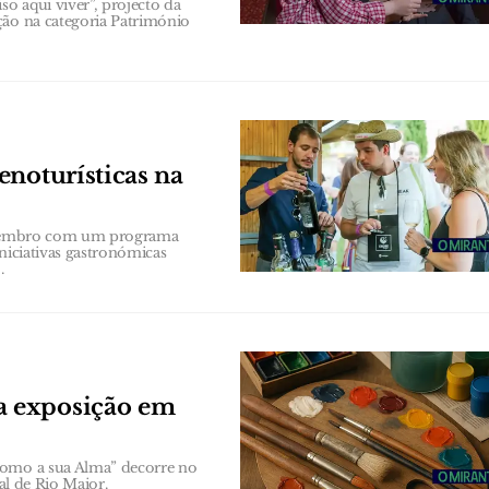
o aqui viver”, projecto da
ção na categoria Património
enoturísticas na
 Setembro com um programa
niciativas gastronómicas
.
a exposição em
como a sua Alma” decorre no
al de Rio Maior.