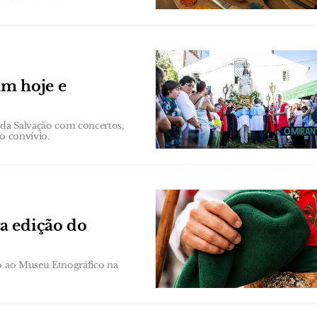
am hoje e
a da Salvação com concertos,
o convívio.
a edição do
to ao Museu Etnográfico na