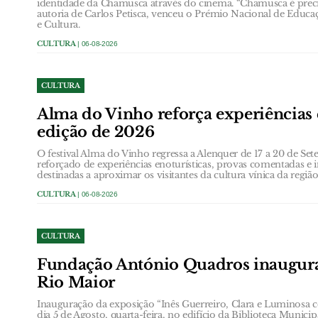
identidade da Chamusca através do cinema. “Chamusca é precis
autoria de Carlos Petisca, venceu o Prémio Nacional de Educa
e Cultura.
CULTURA
| 06-08-2026
CULTURA
Alma do Vinho reforça experiências 
edição de 2026
O festival Alma do Vinho regressa a Alenquer de 17 a 20 de
reforçado de experiências enoturísticas, provas comentadas e i
destinadas a aproximar os visitantes da cultura vínica da região
CULTURA
| 06-08-2026
CULTURA
Fundação António Quadros inaugur
Rio Maior
Inauguração da exposição “Inês Guerreiro, Clara e Luminosa 
dia 5 de Agosto, quarta-feira, no edifício da Biblioteca Municip