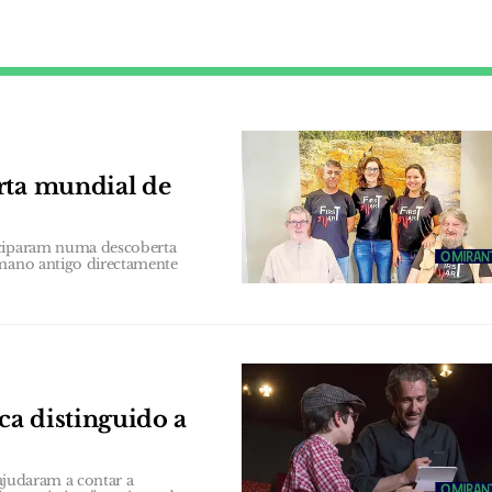
rta mundial de
iciparam numa descoberta
umano antigo directamente
ca distinguido a
 ajudaram a contar a