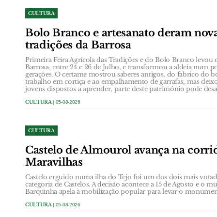
CULTURA
Bolo Branco e artesanato deram nova
tradições da Barrosa
Primeira Feira Agrícola das Tradições e do Bolo Branco levou 
Barrosa, entre 24 e 26 de Julho, e transformou a aldeia num p
gerações. O certame mostrou saberes antigos, do fabrico do b
trabalho em cortiça e ao empalhamento de garrafas, mas dei
jovens dispostos a aprender, parte deste património pode desa
CULTURA
| 05-08-2026
CULTURA
Castelo de Almourol avança na corrid
Maravilhas
Castelo erguido numa ilha do Tejo foi um dos dois mais votad
categoria de Castelos. A decisão acontece a 15 de Agosto e o m
Barquinha apela à mobilização popular para levar o monument
CULTURA
| 05-08-2026