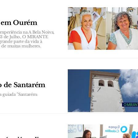
s em Ourém
xperiência na A Bela Noiva,
a 23 de Julho, O MIRANTE
rande parte da vida à
s de muitas mulheres.
co de Santarém
a guiada "Santarém: