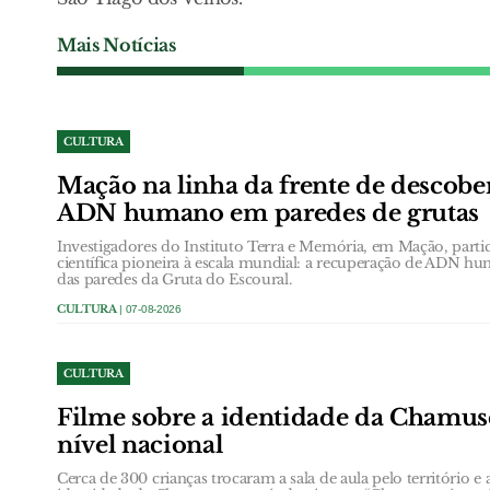
Mais Notícias
CULTURA
Mação na linha da frente de descobe
ADN humano em paredes de grutas
Investigadores do Instituto Terra e Memória, em Mação, part
científica pioneira à escala mundial: a recuperação de ADN h
das paredes da Gruta do Escoural.
CULTURA
| 07-08-2026
CULTURA
Filme sobre a identidade da Chamus
nível nacional
Cerca de 300 crianças trocaram a sala de aula pelo território e