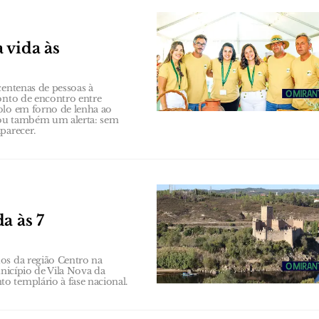
 vida às
centenas de pessoas à
onto de encontro entre
olo em forno de lenha ao
xou também um alerta: sem
parecer.
a às 7
os da região Centro na
unicípio de Vila Nova da
o templário à fase nacional.