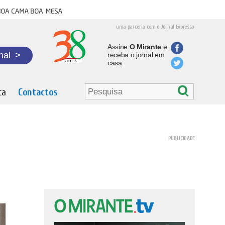
oa cama boa mesa
uma parceria com o Jornal Expresso
Assine
O Mirante
e
nal
>
receba o jornal em
casa
ta
Contactos