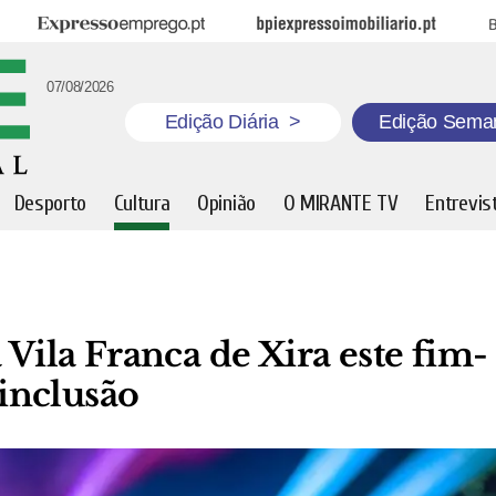
Expresso Emprego
BPI Expresso Imobiliário
B
07/08/2026
Edição Diária
>
Edição Sema
Desporto
Cultura
Opinião
O MIRANTE TV
Entrevis
 Vila Franca de Xira este fim-
inclusão