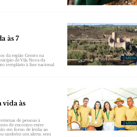
a às 7
os da região Centro na
unicípio de Vila Nova da
o templário à fase nacional.
 vida às
centenas de pessoas à
onto de encontro entre
olo em forno de lenha ao
xou também um alerta: sem