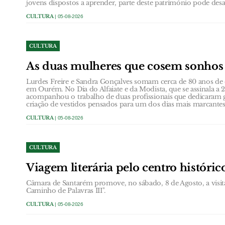
jovens dispostos a aprender, parte deste património pode desa
CULTURA
| 05-08-2026
CULTURA
As duas mulheres que cosem sonho
Lurdes Freire e Sandra Gonçalves somam cerca de 80 anos de e
em Ourém. No Dia do Alfaiate e da Modista, que se assinala 
acompanhou o trabalho de duas profissionais que dedicaram g
criação de vestidos pensados para um dos dias mais marcante
CULTURA
| 05-08-2026
CULTURA
Viagem literária pelo centro históri
Câmara de Santarém promove, no sábado, 8 de Agosto, a visit
Caminho de Palavras III".
CULTURA
| 05-08-2026