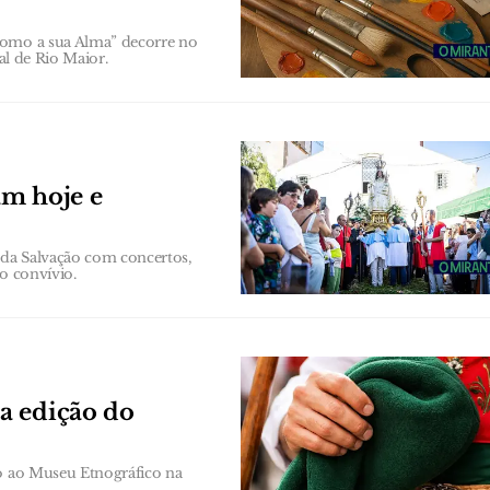
como a sua Alma” decorre no
al de Rio Maior.
am hoje e
a da Salvação com concertos,
o convívio.
a edição do
to ao Museu Etnográfico na