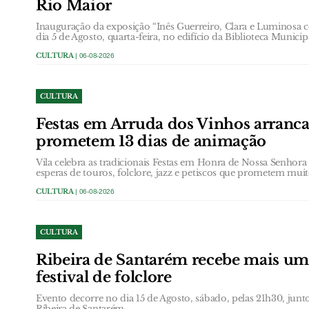
Rio Maior
Inauguração da exposição “Inês Guerreiro, Clara e Luminosa 
dia 5 de Agosto, quarta-feira, no edifício da Biblioteca Municip
CULTURA
| 06-08-2026
CULTURA
Festas em Arruda dos Vinhos arranc
prometem 13 dias de animação
Vila celebra as tradicionais Festas em Honra de Nossa Senhor
esperas de touros, folclore, jazz e petiscos que prometem muit
CULTURA
| 06-08-2026
CULTURA
Ribeira de Santarém recebe mais um
festival de folclore
Evento decorre no dia 15 de Agosto, sábado, pelas 21h30, jun
Ribeira de Santarém.