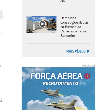
dia
Demolidas
construções ilegais
na Estrada da
a,
Carreira de Tiro em
Santarém
MAIS VÍDEOS
s
L
s