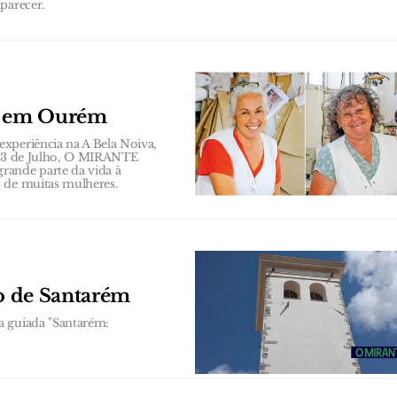
parecer.
s em Ourém
xperiência na A Bela Noiva,
a 23 de Julho, O MIRANTE
rande parte da vida à
s de muitas mulheres.
co de Santarém
a guiada "Santarém: