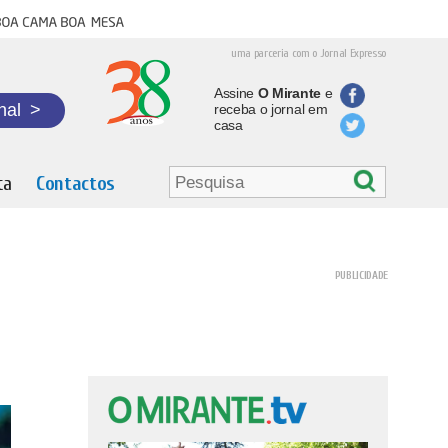
oa cama boa mesa
uma parceria com o Jornal Expresso
Assine
O Mirante
e
nal
>
receba o jornal em
casa
ta
Contactos