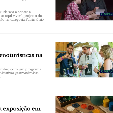
 ajudaram a contar a
o aqui viver”, projecto da
ção na categoria Património
enoturísticas na
 Setembro com um programa
niciativas gastronómicas
.
a exposição em