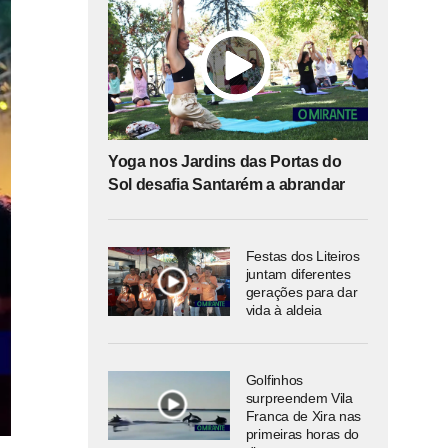
Yoga nos Jardins das Portas do
Sol desafia Santarém a abrandar
Festas dos Liteiros
juntam diferentes
gerações para dar
vida à aldeia
Golfinhos
surpreendem Vila
Franca de Xira nas
primeiras horas do