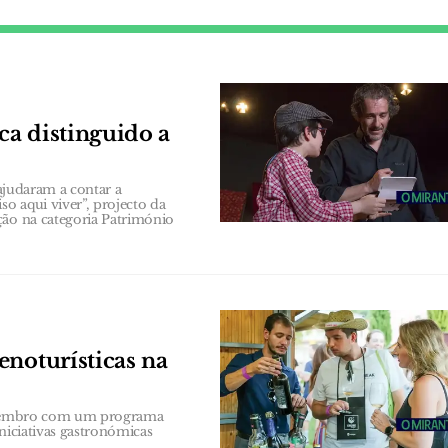
ca distinguido a
 ajudaram a contar a
o aqui viver”, projecto da
ção na categoria Património
enoturísticas na
 Setembro com um programa
niciativas gastronómicas
.