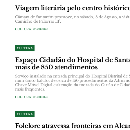
Viagem literária pelo centro históri
Câmara de Santarém promove, no sábado, 8 de Agosto, a visit
Caminho de Palavras III".
CULTURA
| 05-08-2026
CULTURA
Espaço Cidadão do Hospital de Santa
mais de 850 atendimentos
Serviço instalado na entrada principal do Hospital Distrital de
num único balcão, de cerca de 150 procedimentos da Administ
Chave Móvel Digital e alteração da morada do Cartão de Cidad
mais frequentes.
CULTURA
| 05-08-2026
CULTURA
Folclore atravessa fronteiras em Alc