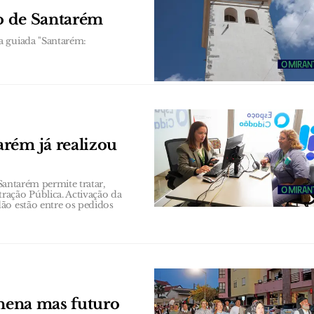
co de Santarém
a guiada "Santarém:
rém já realizou
 Santarém permite tratar,
ração Pública. Activação da
ão estão entre os pedidos
anena mas futuro