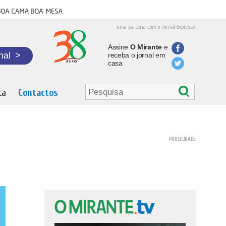
oa cama boa mesa
uma parceria com o Jornal Expresso
Assine
O Mirante
e
nal
>
receba o jornal em
casa
ta
Contactos