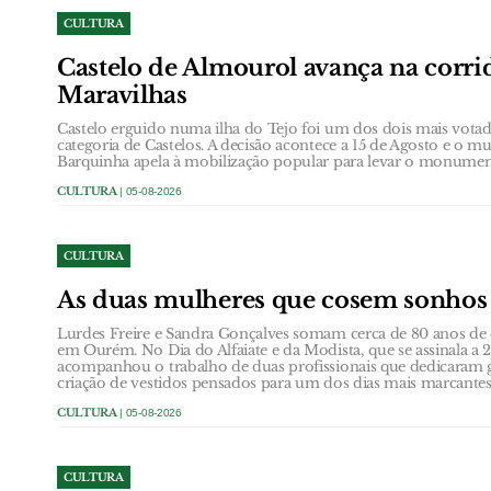
CULTURA
Castelo de Almourol avança na corrid
Maravilhas
Castelo erguido numa ilha do Tejo foi um dos dois mais votad
categoria de Castelos. A decisão acontece a 15 de Agosto e o m
Barquinha apela à mobilização popular para levar o monument
CULTURA
| 05-08-2026
CULTURA
As duas mulheres que cosem sonho
Lurdes Freire e Sandra Gonçalves somam cerca de 80 anos de e
em Ourém. No Dia do Alfaiate e da Modista, que se assinala 
acompanhou o trabalho de duas profissionais que dedicaram g
criação de vestidos pensados para um dos dias mais marcante
CULTURA
| 05-08-2026
CULTURA