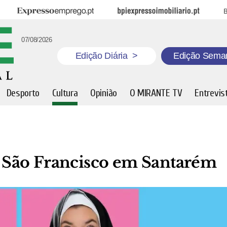
Expresso Emprego
BPI Expresso Imobiliário
B
07/08/2026
Edição Diária
>
Edição Sema
Desporto
Cultura
Opinião
O MIRANTE TV
Entrevis
São Francisco em Santarém