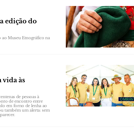
a edição do
to ao Museu Etnográfico na
 vida às
centenas de pessoas à
onto de encontro entre
olo em forno de lenha ao
xou também um alerta: sem
parecer.