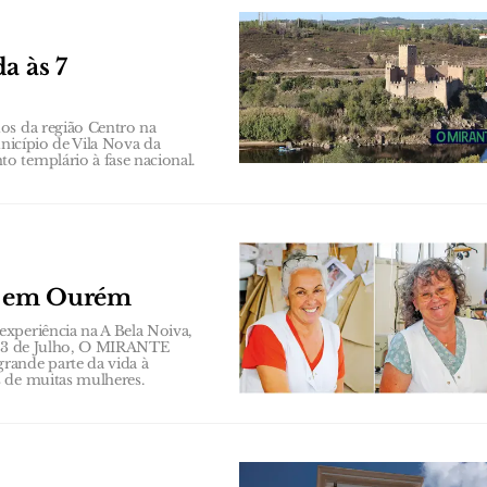
a às 7
os da região Centro na
unicípio de Vila Nova da
o templário à fase nacional.
s em Ourém
xperiência na A Bela Noiva,
a 23 de Julho, O MIRANTE
rande parte da vida à
s de muitas mulheres.