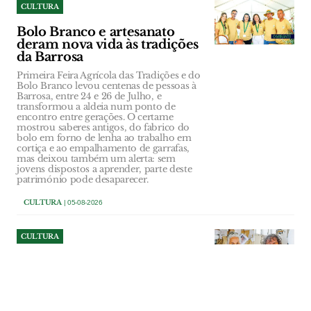
CULTURA
Bolo Branco e artesanato
deram nova vida às tradições
da Barrosa
Primeira Feira Agrícola das Tradições e do
Bolo Branco levou centenas de pessoas à
Barrosa, entre 24 e 26 de Julho, e
transformou a aldeia num ponto de
encontro entre gerações. O certame
mostrou saberes antigos, do fabrico do
bolo em forno de lenha ao trabalho em
cortiça e ao empalhamento de garrafas,
mas deixou também um alerta: sem
jovens dispostos a aprender, parte deste
património pode desaparecer.
CULTURA
| 05-08-2026
CULTURA
As duas mulheres que cosem
sonhos em Ourém
Lurdes Freire e Sandra Gonçalves somam
cerca de 80 anos de experiência na A Bela