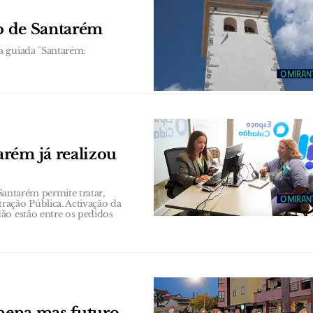
co de Santarém
a guiada "Santarém:
rém já realizou
 Santarém permite tratar,
ração Pública. Activação da
ão estão entre os pedidos
anena mas futuro