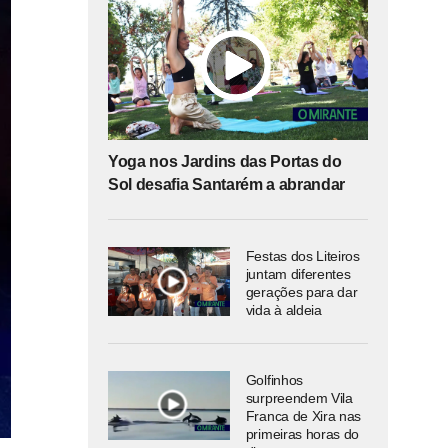
Yoga nos Jardins das Portas do
Sol desafia Santarém a abrandar
Festas dos Liteiros
juntam diferentes
gerações para dar
vida à aldeia
Golfinhos
surpreendem Vila
Franca de Xira nas
primeiras horas do