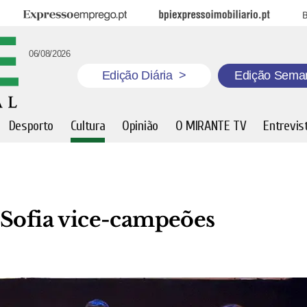
Expresso Emprego
BPI Expresso Imobiliário
B
06/08/2026
Edição Diária
>
Edição Sema
Desporto
Cultura
Opinião
O MIRANTE TV
Entrevis
 Sofia vice-campeões