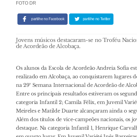
FOTO DR
partilhe no Facebook
partilhe no Twitter
Jovens músicos destacaram-se no Troféu Nacio
de Acordeão de Alcobaça.
Os alunos da Escola de Acordeão Andreia Sofia e
realizado em Alcobaça, ao conquistarem lugares d
na 29ª Semana Internacional de Acordeão de Alco
Entre os principais resultados estiveram os segund
categoria Infantil 2; Camila Félix, em Juvenil Varié
Meireles e Matilde Duarte alcançaram ainda o segu
Além dos títulos de vice-campeões nacionais, os j
destaque. Na categoria Infantil 1, Henrique Carva
em quarto lugar. Em Juvenil Variété Inês Barreiras