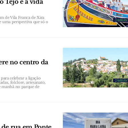
 Tejo e a vida
m de Vila Franca de Xira
de uma perspectiva que só o
ere no centro da
para celebrar a ligação
adas, folclore, artesanato,
e manhã no parque de
 de rua em Ponte