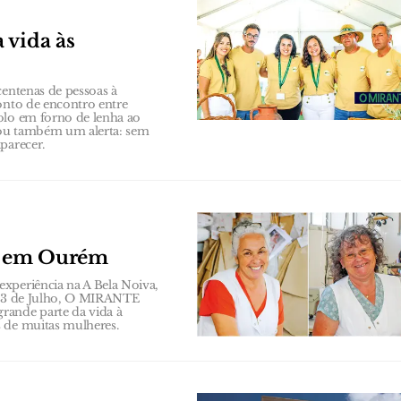
 vida às
centenas de pessoas à
onto de encontro entre
olo em forno de lenha ao
xou também um alerta: sem
parecer.
s em Ourém
xperiência na A Bela Noiva,
a 23 de Julho, O MIRANTE
rande parte da vida à
s de muitas mulheres.