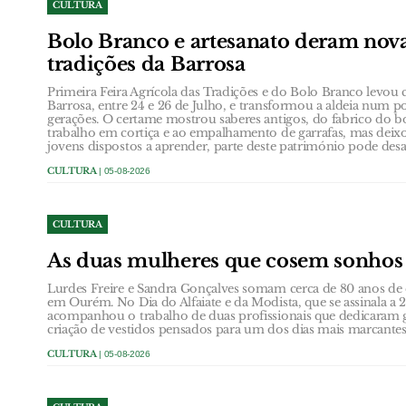
CULTURA
Bolo Branco e artesanato deram nova
tradições da Barrosa
Primeira Feira Agrícola das Tradições e do Bolo Branco levou 
Barrosa, entre 24 e 26 de Julho, e transformou a aldeia num p
gerações. O certame mostrou saberes antigos, do fabrico do b
trabalho em cortiça e ao empalhamento de garrafas, mas dei
jovens dispostos a aprender, parte deste património pode desa
CULTURA
| 05-08-2026
CULTURA
As duas mulheres que cosem sonho
Lurdes Freire e Sandra Gonçalves somam cerca de 80 anos de e
em Ourém. No Dia do Alfaiate e da Modista, que se assinala 
acompanhou o trabalho de duas profissionais que dedicaram g
criação de vestidos pensados para um dos dias mais marcante
CULTURA
| 05-08-2026