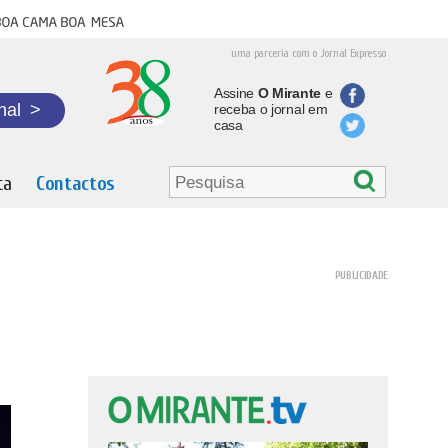
oa cama boa mesa
uma parceria com o Jornal Expresso
Assine
O Mirante
e
nal
>
receba o jornal em
casa
ta
Contactos