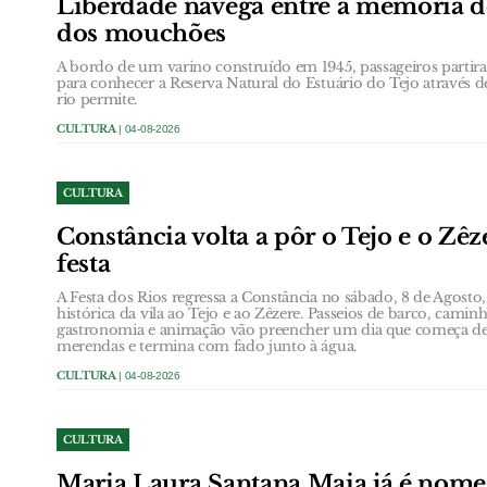
Liberdade navega entre a memória do
dos mouchões
A bordo de um varino construído em 1945, passageiros partira
para conhecer a Reserva Natural do Estuário do Tejo através 
rio permite.
CULTURA
| 04-08-2026
CULTURA
Constância volta a pôr o Tejo e o Zêz
festa
A Festa dos Rios regressa a Constância no sábado, 8 de Agosto, 
histórica da vila ao Tejo e ao Zêzere. Passeios de barco, caminh
gastronomia e animação vão preencher um dia que começa d
merendas e termina com fado junto à água.
CULTURA
| 04-08-2026
CULTURA
Maria Laura Santana Maia já é nome