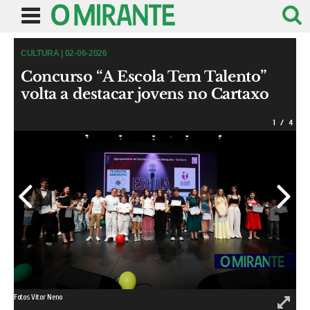
CULTURA | 02-06-2026
Concurso “A Escola Tem Talento”
volta a destacar jovens no Cartaxo
1
/
4
Fotos Vitor Neno
Vito