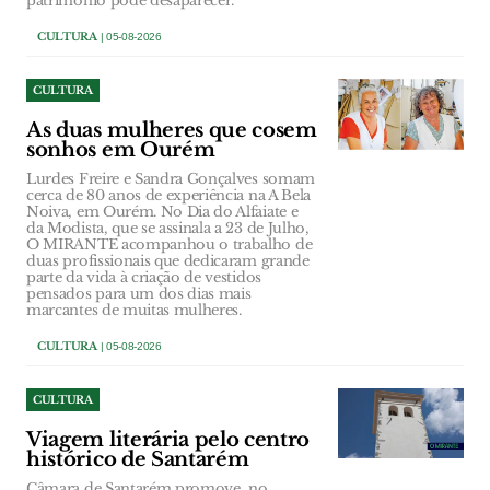
património pode desaparecer.
CULTURA
| 05-08-2026
CULTURA
As duas mulheres que cosem
sonhos em Ourém
Lurdes Freire e Sandra Gonçalves somam
cerca de 80 anos de experiência na A Bela
Noiva, em Ourém. No Dia do Alfaiate e
da Modista, que se assinala a 23 de Julho,
O MIRANTE acompanhou o trabalho de
duas profissionais que dedicaram grande
parte da vida à criação de vestidos
pensados para um dos dias mais
marcantes de muitas mulheres.
CULTURA
| 05-08-2026
CULTURA
Viagem literária pelo centro
histórico de Santarém
Câmara de Santarém promove, no