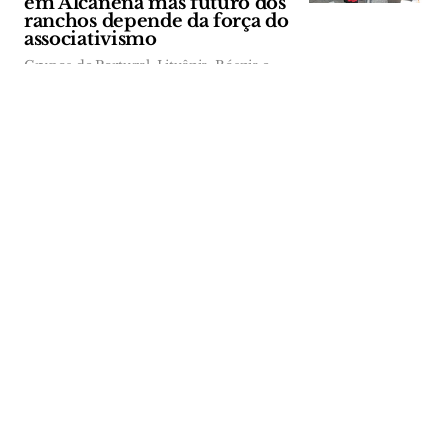
em Alcanena mas futuro dos
ranchos depende da força do
associativismo
Grupos de Portugal, Lituânia, Bósnia e
Herzegovina e Colômbia deram cor e
movimento à Praça 8 de Maio, no 37.º
Festival Internacional de Folclore de
Alcanena. Por detrás da festa, dos trajes e
das danças, permanece a preocupação
com a falta de jovens e o desgaste de
quem luta para que as tradições não
desapareçam.
CULTURA
| 04-08-2026
CULTURA
Museus e bibliotecas de
Alenquer fecham ao
domingo por falta de
procura
Os museus e bibliotecas municipais de
Alenquer vão passar a ter horários mais
reduzidos, com encerramento aos
domingos em vários períodos do ano. A
câmara justifica a medida com a reduzida