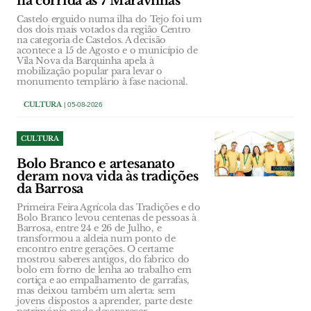
na corrida às 7 Maravilhas
Castelo erguido numa ilha do Tejo foi um
dos dois mais votados da região Centro
na categoria de Castelos. A decisão
acontece a 15 de Agosto e o município de
Vila Nova da Barquinha apela à
mobilização popular para levar o
monumento templário à fase nacional.
CULTURA
| 05-08-2026
CULTURA
Bolo Branco e artesanato
deram nova vida às tradições
da Barrosa
Primeira Feira Agrícola das Tradições e do
Bolo Branco levou centenas de pessoas à
Barrosa, entre 24 e 26 de Julho, e
transformou a aldeia num ponto de
encontro entre gerações. O certame
mostrou saberes antigos, do fabrico do
bolo em forno de lenha ao trabalho em
cortiça e ao empalhamento de garrafas,
mas deixou também um alerta: sem
jovens dispostos a aprender, parte deste