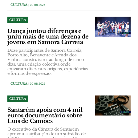
CULTURA
| 09-08-2026
CULTURA
Dança juntou diferenças e
uniu mais de uma dezena de
jovens em Samora Correia
Doze participantes de Samora Correia,
Porto Alto, Benavente e Arruda dos
Vinhos construíram, ao longo de cinco
dias, uma criação colectiva onde
cruzaram diferentes origens, experiências
e formas de expressão.
CULTURA
| 09-08-2026
CULTURA
Santarém apoia com 4 mil
euros documentário sobre
Luís de Camões
O executivo da Câmara de Santarém
aprovou a atribuição de um subsídio de