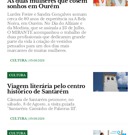
As duas mulheres que cosem
sonhos em Ourém
Lurdes Freire e Sandra Gonçalves somam
cerca de 80 anos de experiência na A Bela
Noiva, em Ourém. No Dia do Alfaiate e
da Modista, que se assinala a 23 de Julho,
O MIRANTE acompanhou o trabalho de
duas profissionais que dedicaram grande
parte da vida à criação de vestidos
pensados para um dos dias mais
marcantes de muitas mulheres.
CULTURA
| 05-08-2026
CULTURA
Viagem literária pelo centro
histórico de Santarém
Câmara de Santarém promove, no
sábado, 8 de Agosto, a visita guiada
"Santarém: Caminho de Palavras III".
CULTURA
| 05-08-2026
CULTURA