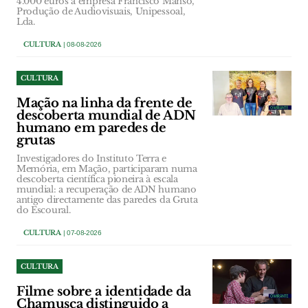
4.000 euros à empresa Francisco Manso,
Produção de Audiovisuais, Unipessoal,
Lda.
CULTURA
| 08-08-2026
CULTURA
Mação na linha da frente de
descoberta mundial de ADN
humano em paredes de
grutas
Investigadores do Instituto Terra e
Memória, em Mação, participaram numa
descoberta científica pioneira à escala
mundial: a recuperação de ADN humano
antigo directamente das paredes da Gruta
do Escoural.
CULTURA
| 07-08-2026
CULTURA
Filme sobre a identidade da
Chamusca distinguido a