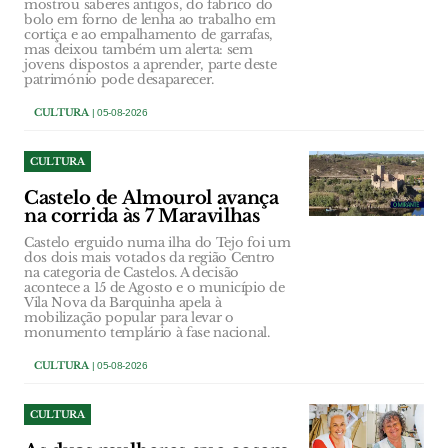
mostrou saberes antigos, do fabrico do
bolo em forno de lenha ao trabalho em
cortiça e ao empalhamento de garrafas,
mas deixou também um alerta: sem
jovens dispostos a aprender, parte deste
património pode desaparecer.
CULTURA
| 05-08-2026
CULTURA
Castelo de Almourol avança
na corrida às 7 Maravilhas
Castelo erguido numa ilha do Tejo foi um
dos dois mais votados da região Centro
na categoria de Castelos. A decisão
acontece a 15 de Agosto e o município de
Vila Nova da Barquinha apela à
mobilização popular para levar o
monumento templário à fase nacional.
CULTURA
| 05-08-2026
CULTURA