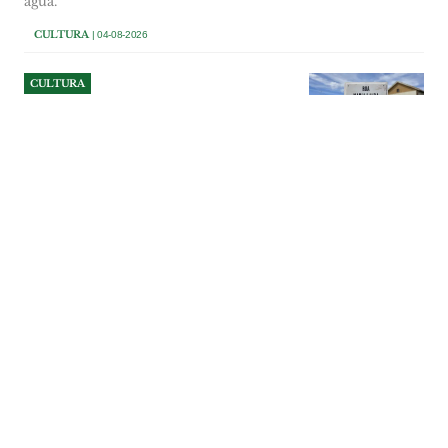
água.
CULTURA
| 04-08-2026
CULTURA
Maria Laura Santana Maia já
é nome de rua em Ponte de
Sor
A placa com o nome de rua de Maria
Laura Santana Maia não vai ter cerimónia
de inauguração, segundo O MIRANTE
apurou junto do seu filho, António
Santana Maia Leonardo. A placa segue um
princípio que ainda hoje é raro na grande
maioria dos municípios portugueses: o
nome não é antecedido de qualquer título
ou grau académico.
CULTURA
| 03-08-2026
CULTURA
Fado à Borda d'Água em
Constância