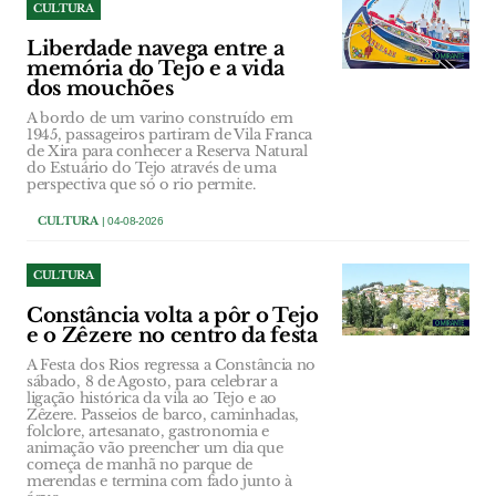
CULTURA
Liberdade navega entre a
memória do Tejo e a vida
dos mouchões
A bordo de um varino construído em
1945, passageiros partiram de Vila Franca
de Xira para conhecer a Reserva Natural
do Estuário do Tejo através de uma
perspectiva que só o rio permite.
CULTURA
| 04-08-2026
CULTURA
Constância volta a pôr o Tejo
e o Zêzere no centro da festa
A Festa dos Rios regressa a Constância no
sábado, 8 de Agosto, para celebrar a
ligação histórica da vila ao Tejo e ao
Zêzere. Passeios de barco, caminhadas,
folclore, artesanato, gastronomia e
animação vão preencher um dia que
começa de manhã no parque de
merendas e termina com fado junto à