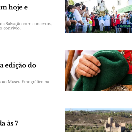
am hoje e
a da Salvação com concertos,
o convívio.
a edição do
to ao Museu Etnográfico na
a às 7