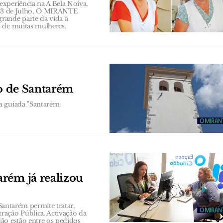
xperiência na A Bela Noiva,
a 23 de Julho, O MIRANTE
rande parte da vida à
s de muitas mulheres.
co de Santarém
a guiada "Santarém:
rém já realizou
 Santarém permite tratar,
ração Pública. Activação da
ão estão entre os pedidos