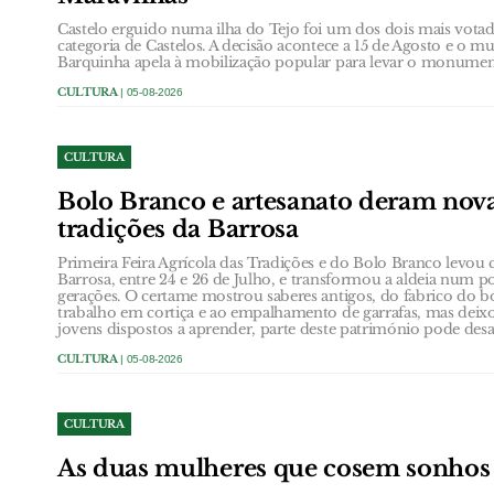
Castelo erguido numa ilha do Tejo foi um dos dois mais votad
categoria de Castelos. A decisão acontece a 15 de Agosto e o m
Barquinha apela à mobilização popular para levar o monument
CULTURA
| 05-08-2026
CULTURA
Bolo Branco e artesanato deram nova
tradições da Barrosa
Primeira Feira Agrícola das Tradições e do Bolo Branco levou 
Barrosa, entre 24 e 26 de Julho, e transformou a aldeia num p
gerações. O certame mostrou saberes antigos, do fabrico do b
trabalho em cortiça e ao empalhamento de garrafas, mas dei
jovens dispostos a aprender, parte deste património pode desa
CULTURA
| 05-08-2026
CULTURA
As duas mulheres que cosem sonho