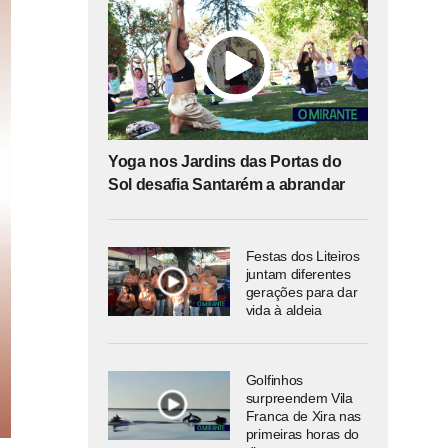
Yoga nos Jardins das Portas do
Sol desafia Santarém a abrandar
Festas dos Liteiros
juntam diferentes
gerações para dar
vida à aldeia
Golfinhos
surpreendem Vila
Franca de Xira nas
primeiras horas do