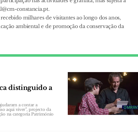
 participação nas actividades é gratuita, mas sujeita a
al@cm-constancia.pt.
ecebido milhares de visitantes ao longo dos anos,
cação ambiental e de promoção da conservação da
ca distinguido a
 ajudaram a contar a
o aqui viver”, projecto da
ção na categoria Património