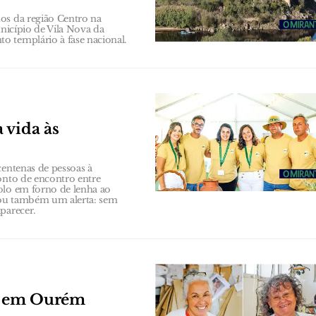
os da região Centro na
unicípio de Vila Nova da
o templário à fase nacional.
 vida às
centenas de pessoas à
onto de encontro entre
olo em forno de lenha ao
xou também um alerta: sem
parecer.
s em Ourém