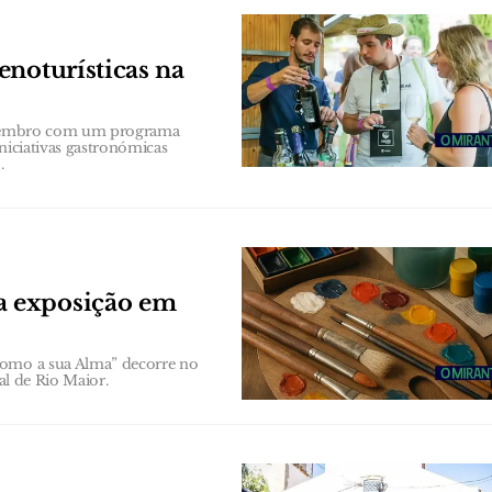
enoturísticas na
 Setembro com um programa
niciativas gastronómicas
.
a exposição em
como a sua Alma” decorre no
al de Rio Maior.