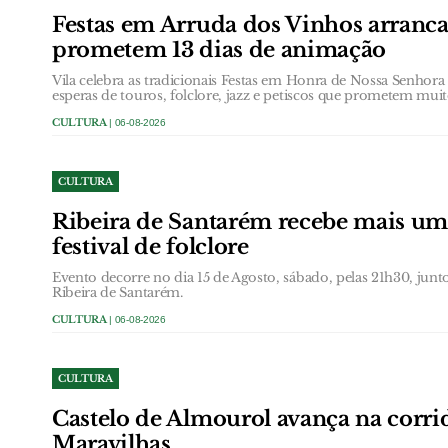
Festas em Arruda dos Vinhos arranc
prometem 13 dias de animação
Vila celebra as tradicionais Festas em Honra de Nossa Senhor
esperas de touros, folclore, jazz e petiscos que prometem muit
CULTURA
| 06-08-2026
CULTURA
Ribeira de Santarém recebe mais um
festival de folclore
Evento decorre no dia 15 de Agosto, sábado, pelas 21h30, jun
Ribeira de Santarém.
CULTURA
| 06-08-2026
CULTURA
Castelo de Almourol avança na corrid
Maravilhas