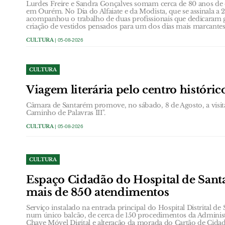
Lurdes Freire e Sandra Gonçalves somam cerca de 80 anos de e
em Ourém. No Dia do Alfaiate e da Modista, que se assinala 
acompanhou o trabalho de duas profissionais que dedicaram g
criação de vestidos pensados para um dos dias mais marcante
CULTURA
| 05-08-2026
CULTURA
Viagem literária pelo centro históri
Câmara de Santarém promove, no sábado, 8 de Agosto, a visit
Caminho de Palavras III".
CULTURA
| 05-08-2026
CULTURA
Espaço Cidadão do Hospital de Santa
mais de 850 atendimentos
Serviço instalado na entrada principal do Hospital Distrital de
num único balcão, de cerca de 150 procedimentos da Administ
Chave Móvel Digital e alteração da morada do Cartão de Cidad