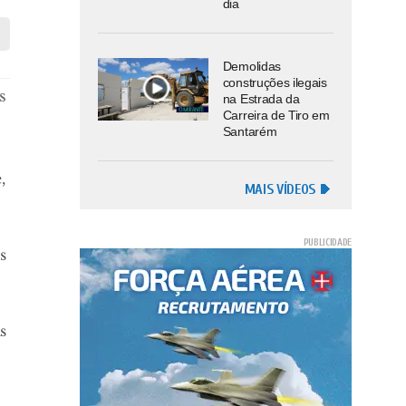
dia
Demolidas
construções ilegais
s
na Estrada da
Carreira de Tiro em
Santarém
,
MAIS VÍDEOS
s
s