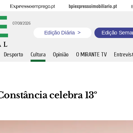
Expresso Emprego
BPI Expresso Imobiliário
B
07/08/2026
Edição Diária
>
Edição Sema
Desporto
Cultura
Opinião
O MIRANTE TV
Entrevis
Constância celebra 13º