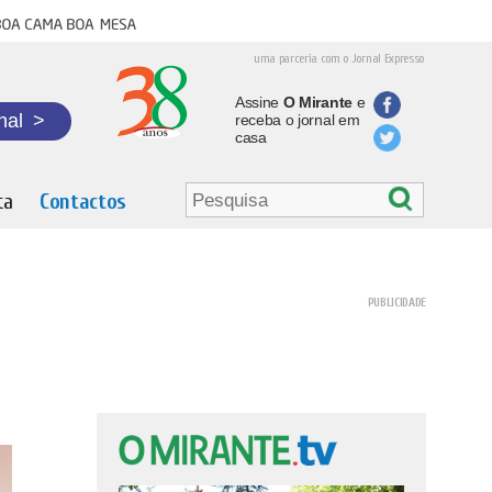
oa cama boa mesa
uma parceria com o Jornal Expresso
Assine
O Mirante
e
nal
>
receba o jornal em
casa
ta
Contactos