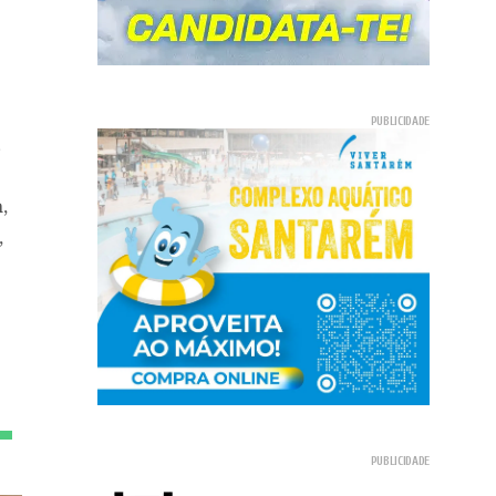
.
,
,