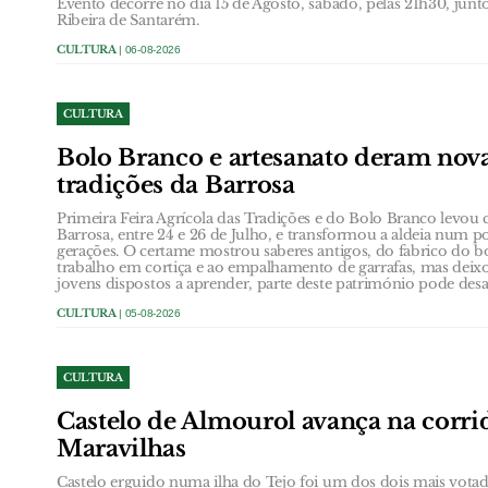
Evento decorre no dia 15 de Agosto, sábado, pelas 21h30, jun
Ribeira de Santarém.
CULTURA
| 06-08-2026
CULTURA
Bolo Branco e artesanato deram nova
tradições da Barrosa
Primeira Feira Agrícola das Tradições e do Bolo Branco levou 
Barrosa, entre 24 e 26 de Julho, e transformou a aldeia num p
gerações. O certame mostrou saberes antigos, do fabrico do b
trabalho em cortiça e ao empalhamento de garrafas, mas dei
jovens dispostos a aprender, parte deste património pode desa
CULTURA
| 05-08-2026
CULTURA
Castelo de Almourol avança na corrid
Maravilhas
Castelo erguido numa ilha do Tejo foi um dos dois mais votad