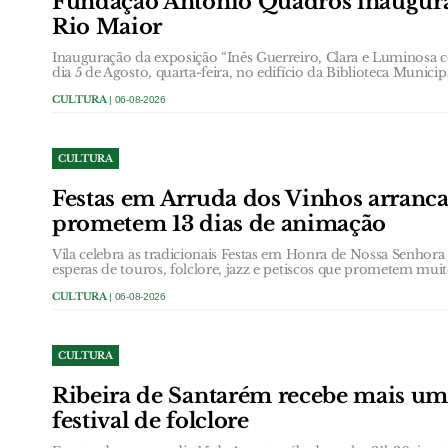
Fundação António Quadros inaugur
Rio Maior
Inauguração da exposição “Inês Guerreiro, Clara e Luminosa 
dia 5 de Agosto, quarta-feira, no edifício da Biblioteca Municip
CULTURA
| 06-08-2026
CULTURA
Festas em Arruda dos Vinhos arranc
prometem 13 dias de animação
Vila celebra as tradicionais Festas em Honra de Nossa Senhor
esperas de touros, folclore, jazz e petiscos que prometem muit
CULTURA
| 06-08-2026
CULTURA
Ribeira de Santarém recebe mais um
festival de folclore