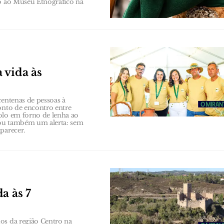
to ao Museu Etnográfico na
 vida às
centenas de pessoas à
onto de encontro entre
olo em forno de lenha ao
xou também um alerta: sem
parecer.
a às 7
os da região Centro na