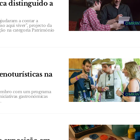
ca distinguido a
 ajudaram a contar a
o aqui viver”, projecto da
ção na categoria Património
enoturísticas na
 Setembro com um programa
niciativas gastronómicas
.