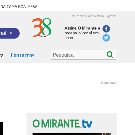
oa cama boa mesa
uma parceria com o Jornal Expresso
Assine
O Mirante
e
nal
>
receba o jornal em
casa
ta
Contactos