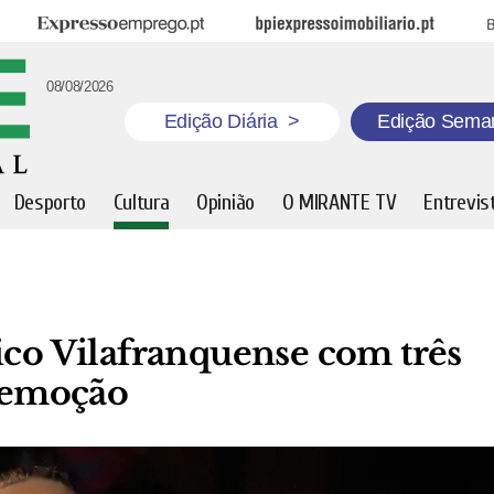
Expresso Emprego
BPI Expresso Imobiliário
B
08/08/2026
Edição Diária
>
Edição Sema
Desporto
Cultura
Opinião
O MIRANTE TV
Entrevis
ico Vilafranquense com três
e emoção