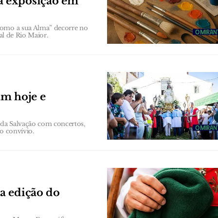
a exposição em
como a sua Alma” decorre no
al de Rio Maior.
am hoje e
a da Salvação com concertos,
o convívio.
a edição do