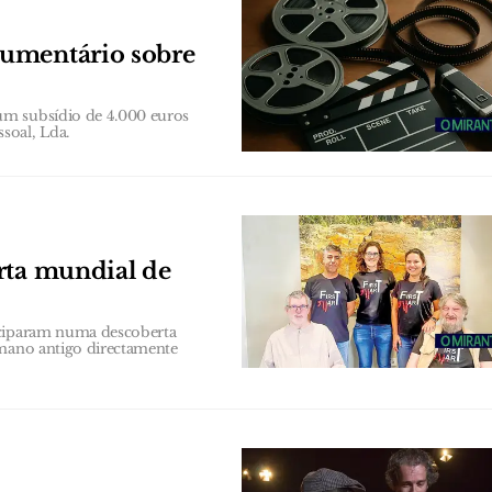
cumentário sobre
um subsídio de 4.000 euros
soal, Lda.
rta mundial de
iciparam numa descoberta
umano antigo directamente