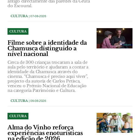
antigo directamente das paredes da Gruta
do Escoural.
CULTURA
| 07-08-2026
CULTURA
Filme sobre a identidade da
Chamusca distinguido a
nível nacional
Cerca de 300 crianças trocaram a sala de
aula pelo território e ajudaram a contar a
identidade da Chamusca através do
cinema. “Chamusca é preciso aqui viver”,
projecto da autoria de Carlos Petisca,
venceu o Prémio Nacional de Educação
na categoria Património e Cultura.
CULTURA
| 06-08-2026
CULTURA
Alma do Vinho reforça
experiências enoturísticas
na edição de 2026