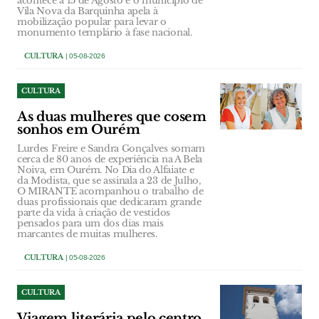
acontece a 15 de Agosto e o município de
Vila Nova da Barquinha apela à
mobilização popular para levar o
monumento templário à fase nacional.
CULTURA
| 05-08-2026
CULTURA
As duas mulheres que cosem
sonhos em Ourém
Lurdes Freire e Sandra Gonçalves somam
cerca de 80 anos de experiência na A Bela
Noiva, em Ourém. No Dia do Alfaiate e
da Modista, que se assinala a 23 de Julho,
O MIRANTE acompanhou o trabalho de
duas profissionais que dedicaram grande
parte da vida à criação de vestidos
pensados para um dos dias mais
marcantes de muitas mulheres.
CULTURA
| 05-08-2026
CULTURA
Viagem literária pelo centro