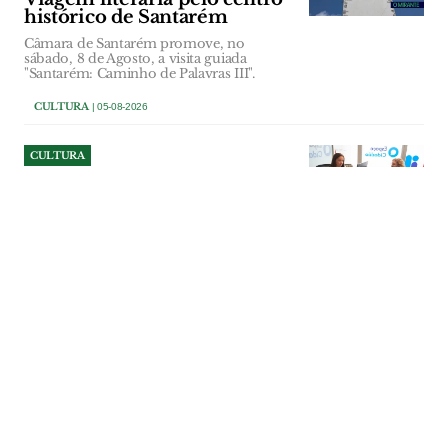
histórico de Santarém
Câmara de Santarém promove, no
sábado, 8 de Agosto, a visita guiada
"Santarém: Caminho de Palavras III".
CULTURA
| 05-08-2026
CULTURA
Espaço Cidadão do Hospital
de Santarém já realizou mais
de 850 atendimentos
Serviço instalado na entrada principal do
Hospital Distrital de Santarém permite
tratar, num único balcão, de cerca de 150
procedimentos da Administração Pública.
Activação da Chave Móvel Digital e
alteração da morada do Cartão de
Cidadão estão entre os pedidos mais
frequentes.
CULTURA
| 05-08-2026
CULTURA