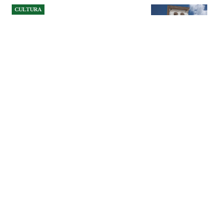
CULTURA
Viagem literária pelo centro
histórico de Santarém
Câmara de Santarém promove, no
sábado, 8 de Agosto, a visita guiada
"Santarém: Caminho de Palavras III".
CULTURA
| 05-08-2026
CULTURA
Espaço Cidadão do Hospital
de Santarém já realizou mais
de 850 atendimentos
Serviço instalado na entrada principal do
Hospital Distrital de Santarém permite
tratar, num único balcão, de cerca de 150
procedimentos da Administração Pública.
Activação da Chave Móvel Digital e
alteração da morada do Cartão de
Cidadão estão entre os pedidos mais
frequentes.