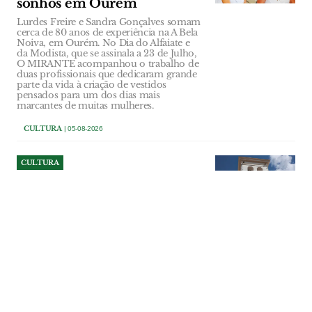
sonhos em Ourém
Lurdes Freire e Sandra Gonçalves somam
cerca de 80 anos de experiência na A Bela
Noiva, em Ourém. No Dia do Alfaiate e
da Modista, que se assinala a 23 de Julho,
O MIRANTE acompanhou o trabalho de
duas profissionais que dedicaram grande
parte da vida à criação de vestidos
pensados para um dos dias mais
marcantes de muitas mulheres.
CULTURA
| 05-08-2026
CULTURA
Viagem literária pelo centro
histórico de Santarém
Câmara de Santarém promove, no
sábado, 8 de Agosto, a visita guiada
"Santarém: Caminho de Palavras III".
CULTURA
| 05-08-2026
CULTURA