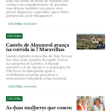
bolo em forno de lenha ao trabalho em
cortiça e ao empalhamento de garrafas,
mas deixou também um alerta: sem
jovens dispostos a aprender, parte deste
património pode desaparecer.
CULTURA
| 05-08-2026
CULTURA
Castelo de Almourol avança
na corrida às 7 Maravilhas
Castelo erguido numa ilha do Tejo foi um
dos dois mais votados da região Centro
na categoria de Castelos. A decisão
acontece a 15 de Agosto e o município de
Vila Nova da Barquinha apela à
mobilização popular para levar o
monumento templário à fase nacional.
CULTURA
| 05-08-2026
CULTURA
As duas mulheres que cosem