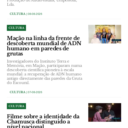
Produção de Audiovisuais, Unipessoal,
Lda.
CULTURA
| 08-08-2026
CULTURA
Mação na linha da frente de
descoberta mundial de ADN
humano em paredes de
grutas
Investigadores do Instituto Terra e
Memória, em Mação, participaram numa
descoberta científica pioneira à escala
mundial: a recuperação de ADN humano
antigo directamente das paredes da Gruta
do Escoural.
CULTURA
| 07-08-2026
CULTURA
Filme sobre a identidade da
Chamusca distinguido a
nível nacional