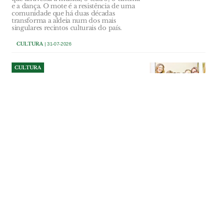
e a dança. O mote é a resistência de uma
comunidade que há duas décadas
transforma a aldeia num dos mais
singulares recintos culturais do país.
CULTURA
| 31-07-2026
CULTURA
Monsanto celebrou quatro
dias de festa em honra do
Divino Espírito Santo
Monsanto voltou a cumprir a tradição
com quatro dias de festa em honra do
Divino Espírito Santo, num programa
que juntou celebrações religiosas, música,
gastronomia e convívio popular entre 24
e 27 de Julho. As festividades mobilizaram
a aldeia e reuniram residentes, emigrantes
e visitantes num dos momentos mais
marcantes do calendário local.
CULTURA
| 31-07-2026
CULTURA