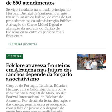
de 850 atendimentos
Serviço instalado na entrada principal do
Hospital Distrital de Santarém permite
tratar, num único balcão, de cerca de 150
procedimentos da Administração Pública.
Activação da Chave Móvel Digital e
alteração da morada do Cartão de
Cidadão estão entre os pedidos mais
frequentes.
CULTURA
| 05-08-2026
CULTURA
Folclore atravessa fronteiras
em Alcanena mas futuro dos
ranchos depende da força do
associativismo
Grupos de Portugal, Lituânia, Bósnia e
Herzegovina e Colômbia deram cor e
movimento à Praça 8 de Maio, no 37.º
Festival Internacional de Folclore de
Alcanena. Por detrás da festa, dos trajes e
das danças, permanece a preocupação
com a falta de jovens e o desgaste de
quem luta para que as tradições não