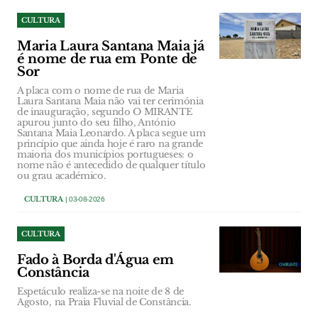
CULTURA
Maria Laura Santana Maia já
é nome de rua em Ponte de
Sor
A placa com o nome de rua de Maria
Laura Santana Maia não vai ter cerimónia
de inauguração, segundo O MIRANTE
apurou junto do seu filho, António
Santana Maia Leonardo. A placa segue um
princípio que ainda hoje é raro na grande
maioria dos municípios portugueses: o
nome não é antecedido de qualquer título
ou grau académico.
CULTURA
| 03-08-2026
CULTURA
Fado à Borda d'Água em
Constância
Espetáculo realiza-se na noite de 8 de
Agosto, na Praia Fluvial de Constância.