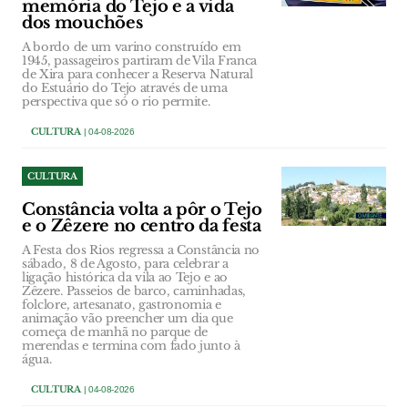
memória do Tejo e a vida
dos mouchões
A bordo de um varino construído em
1945, passageiros partiram de Vila Franca
de Xira para conhecer a Reserva Natural
do Estuário do Tejo através de uma
perspectiva que só o rio permite.
CULTURA
| 04-08-2026
CULTURA
Constância volta a pôr o Tejo
e o Zêzere no centro da festa
A Festa dos Rios regressa a Constância no
sábado, 8 de Agosto, para celebrar a
ligação histórica da vila ao Tejo e ao
Zêzere. Passeios de barco, caminhadas,
folclore, artesanato, gastronomia e
animação vão preencher um dia que
começa de manhã no parque de
merendas e termina com fado junto à
água.
CULTURA
| 04-08-2026