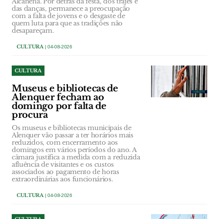
Alcanena. Por detrás da festa, dos trajes e
das danças, permanece a preocupação
com a falta de jovens e o desgaste de
quem luta para que as tradições não
desapareçam.
CULTURA
| 04-08-2026
CULTURA
Museus e bibliotecas de
Alenquer fecham ao
domingo por falta de
procura
Os museus e bibliotecas municipais de
Alenquer vão passar a ter horários mais
reduzidos, com encerramento aos
domingos em vários períodos do ano. A
câmara justifica a medida com a reduzida
afluência de visitantes e os custos
associados ao pagamento de horas
extraordinárias aos funcionários.
CULTURA
| 04-08-2026