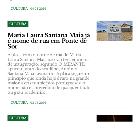
CULTURA
| 04-08-2026
CULTURA
Maria Laura Santana Maia já
é nome de rua em Ponte de
Sor
A placa com o nome de rua de Maria
Laura Santana Maia não vai ter cerimónia
de inauguração, segundo O MIRANTE
apurou junto do seu filho, António
Santana Maia Leonardo. A placa segue um
princípio que ainda hoje é raro na grande
maioria dos municípios portugueses: o
nome não é antecedido de qualquer título
ou grau académico.
CULTURA
| 03-08-2026
CULTURA
Fado à Borda d'Água em
Constância