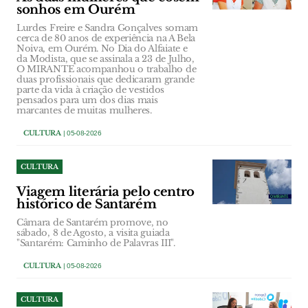
sonhos em Ourém
Lurdes Freire e Sandra Gonçalves somam
cerca de 80 anos de experiência na A Bela
Noiva, em Ourém. No Dia do Alfaiate e
da Modista, que se assinala a 23 de Julho,
O MIRANTE acompanhou o trabalho de
duas profissionais que dedicaram grande
parte da vida à criação de vestidos
pensados para um dos dias mais
marcantes de muitas mulheres.
CULTURA
| 05-08-2026
CULTURA
Viagem literária pelo centro
histórico de Santarém
Câmara de Santarém promove, no
sábado, 8 de Agosto, a visita guiada
"Santarém: Caminho de Palavras III".
CULTURA
| 05-08-2026
CULTURA