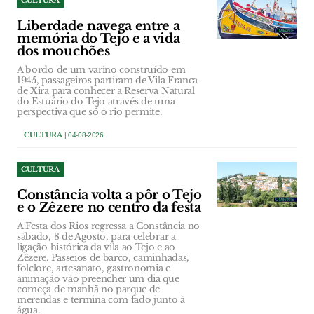
CULTURA
Liberdade navega entre a
memória do Tejo e a vida
dos mouchões
A bordo de um varino construído em
1945, passageiros partiram de Vila Franca
de Xira para conhecer a Reserva Natural
do Estuário do Tejo através de uma
perspectiva que só o rio permite.
CULTURA
| 04-08-2026
CULTURA
Constância volta a pôr o Tejo
e o Zêzere no centro da festa
A Festa dos Rios regressa a Constância no
sábado, 8 de Agosto, para celebrar a
ligação histórica da vila ao Tejo e ao
Zêzere. Passeios de barco, caminhadas,
folclore, artesanato, gastronomia e
animação vão preencher um dia que
começa de manhã no parque de
merendas e termina com fado junto à
água.