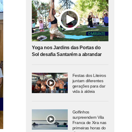
Yoga nos Jardins das Portas do
Sol desafia Santarém a abrandar
Festas dos Liteiros
juntam diferentes
gerações para dar
vida à aldeia
Golfinhos
surpreendem Vila
Franca de Xira nas
primeiras horas do