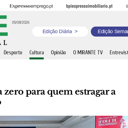
Expresso Emprego
BPI Expresso Imobiliário
B
05/08/2026
Edição Diária
>
Edição Sema
Desporto
Cultura
Opinião
O MIRANTE TV
Entrevis
a zero para quem estragar a
o