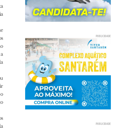
ta
ia
ue
os
ao
 a
da
ou
ir
 o
to
os
da