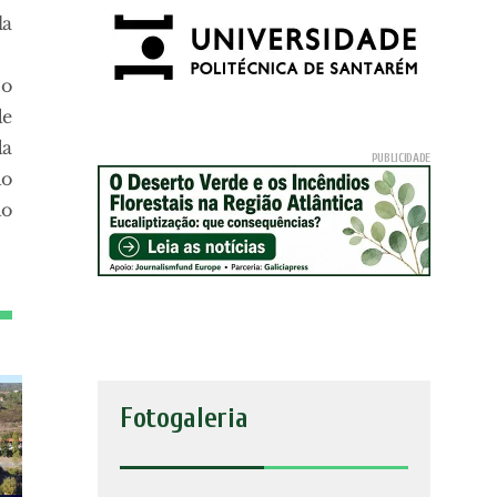
la
 o
de
da
do
do
Fotogaleria