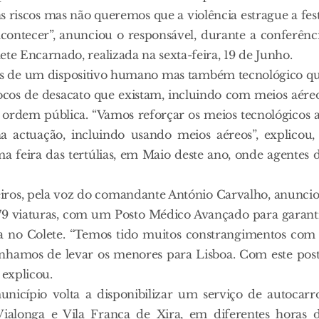
s riscos mas não queremos que a violência estrague a fes
contecer”, anunciou o responsável, durante a conferênc
e Encarnado, realizada na sexta-feira, 19 de Junho.
as de um dispositivo humano mas também tecnológico q
cos de desacato que existam, incluindo com meios aére
 ordem pública. “Vamos reforçar os meios tecnológicos 
a actuação, incluindo usando meios aéreos”, explicou,
a feira das tertúlias, em Maio deste ano, onde agentes 
iros, pela voz do comandante António Carvalho, anunci
 79 viaturas, com um Posto Médico Avançado para garant
ipa no Colete. “Temos tido muitos constrangimentos com
 tínhamos de levar os menores para Lisboa. Com este pos
explicou.
nicípio volta a disponibilizar um serviço de autocarr
 Vialonga e Vila Franca de Xira, em diferentes horas 