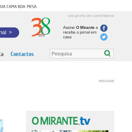
oa cama boa mesa
uma parceria com o Jornal Expresso
Assine
O Mirante
e
nal
>
receba o jornal em
casa
ta
Contactos