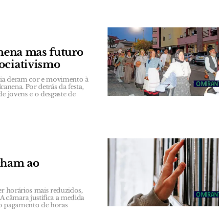
anena mas futuro
ociativismo
bia deram cor e movimento à
lcanena. Por detrás da festa,
de jovens e o desgaste de
echam ao
er horários mais reduzidos,
 câmara justifica a medida
 ao pagamento de horas