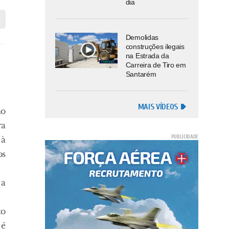
dia
Demolidas
construções ilegais
na Estrada da
Carreira de Tiro em
Santarém
MAIS VÍDEOS
ho
ra
 à
os
 a
to
 é