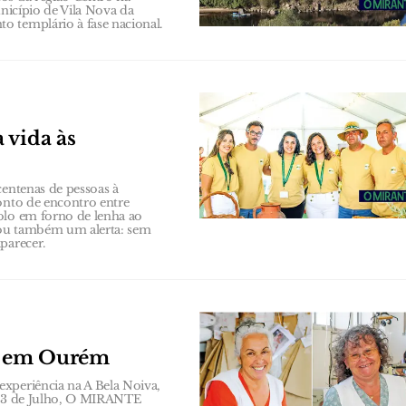
unicípio de Vila Nova da
o templário à fase nacional.
 vida às
centenas de pessoas à
onto de encontro entre
olo em forno de lenha ao
xou também um alerta: sem
parecer.
s em Ourém
xperiência na A Bela Noiva,
a 23 de Julho, O MIRANTE