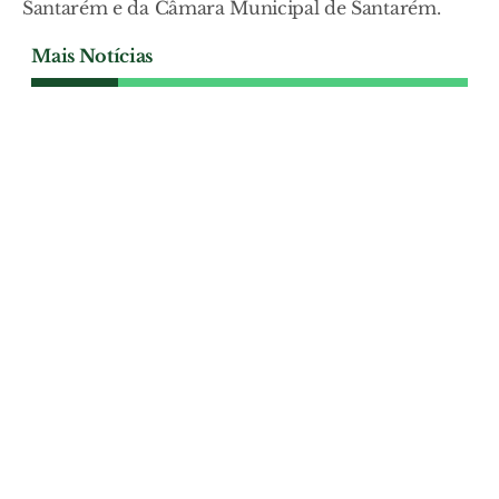
Santarém e da Câmara Municipal de Santarém.
Mais Notícias
CULTURA
Cortejo centenário mostrou
a alma agrícola de Riachos
Centenas de pessoas encheram as ruas de
Riachos para assistir a um dos momentos
mais aguardados da Festa da Bênção do
Gado. O cortejo, marcado pela fé, pela
cultura rural e pelo orgulho nas raízes da
vila, partiu do Largo da Estação e
percorreu as ruas. .
CULTURA
| 09-08-2026
CULTURA
Dança juntou diferenças e
uniu mais de uma dezena de
jovens em Samora Correia