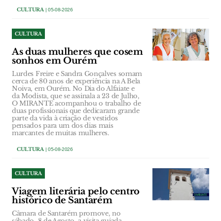
CULTURA
| 05-08-2026
CULTURA
As duas mulheres que cosem
sonhos em Ourém
Lurdes Freire e Sandra Gonçalves somam
cerca de 80 anos de experiência na A Bela
Noiva, em Ourém. No Dia do Alfaiate e
da Modista, que se assinala a 23 de Julho,
O MIRANTE acompanhou o trabalho de
duas profissionais que dedicaram grande
parte da vida à criação de vestidos
pensados para um dos dias mais
marcantes de muitas mulheres.
CULTURA
| 05-08-2026
CULTURA
Viagem literária pelo centro
histórico de Santarém
Câmara de Santarém promove, no
sábado, 8 de Agosto, a visita guiada