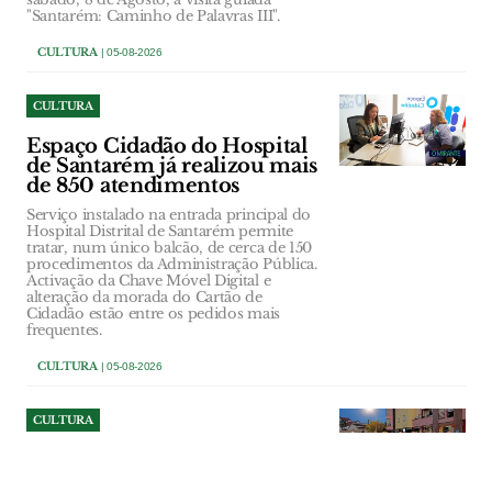
"Santarém: Caminho de Palavras III".
CULTURA
| 05-08-2026
CULTURA
Espaço Cidadão do Hospital
de Santarém já realizou mais
de 850 atendimentos
Serviço instalado na entrada principal do
Hospital Distrital de Santarém permite
tratar, num único balcão, de cerca de 150
procedimentos da Administração Pública.
Activação da Chave Móvel Digital e
alteração da morada do Cartão de
Cidadão estão entre os pedidos mais
frequentes.
CULTURA
| 05-08-2026
CULTURA
Folclore atravessa fronteiras
em Alcanena mas futuro dos