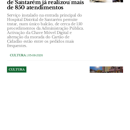
de Santarém já realizou mais
de 850 atendimentos
Serviço instalado na entrada principal do
Hospital Distrital de Santarém permite
tratar, num único balcão, de cerca de 150
procedimentos da Administração Pública.
Activação da Chave Móvel Digital e
alteração da morada do Cartão de
Cidadão estão entre os pedidos mais
frequentes.
CULTURA
| 05-08-2026
CULTURA
Folclore atravessa fronteiras
em Alcanena mas futuro dos
ranchos depende da força do
associativismo
Grupos de Portugal, Lituânia, Bósnia e
Herzegovina e Colômbia deram cor e
movimento à Praça 8 de Maio, no 37.º
Festival Internacional de Folclore de
Alcanena. Por detrás da festa, dos trajes e
das danças, permanece a preocupação
com a falta de jovens e o desgaste de