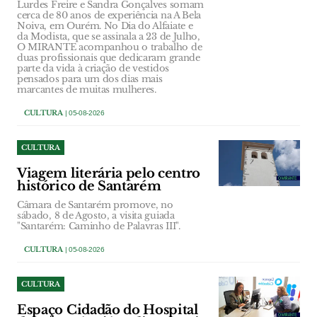
Lurdes Freire e Sandra Gonçalves somam
cerca de 80 anos de experiência na A Bela
Noiva, em Ourém. No Dia do Alfaiate e
da Modista, que se assinala a 23 de Julho,
O MIRANTE acompanhou o trabalho de
duas profissionais que dedicaram grande
parte da vida à criação de vestidos
pensados para um dos dias mais
marcantes de muitas mulheres.
CULTURA
| 05-08-2026
CULTURA
Viagem literária pelo centro
histórico de Santarém
Câmara de Santarém promove, no
sábado, 8 de Agosto, a visita guiada
"Santarém: Caminho de Palavras III".
CULTURA
| 05-08-2026
CULTURA
Espaço Cidadão do Hospital