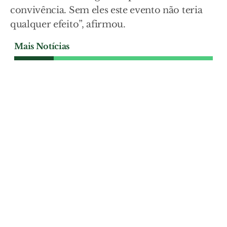
convivência. Sem eles este evento não teria
qualquer efeito”, afirmou.
Mais Notícias
CULTURA
Castelo de Almourol avança
na corrida às 7 Maravilhas
Castelo erguido numa ilha do Tejo foi um
dos dois mais votados da região Centro
na categoria de Castelos. A decisão
acontece a 15 de Agosto e o município de
Vila Nova da Barquinha apela à
mobilização popular para levar o
monumento templário à fase nacional.
CULTURA
| 05-08-2026
CULTURA
Bolo Branco e artesanato