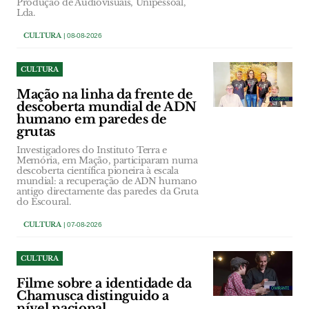
Produção de Audiovisuais, Unipessoal,
Lda.
CULTURA
| 08-08-2026
CULTURA
Mação na linha da frente de
descoberta mundial de ADN
humano em paredes de
grutas
Investigadores do Instituto Terra e
Memória, em Mação, participaram numa
descoberta científica pioneira à escala
mundial: a recuperação de ADN humano
antigo directamente das paredes da Gruta
do Escoural.
CULTURA
| 07-08-2026
CULTURA
Filme sobre a identidade da
Chamusca distinguido a
nível nacional