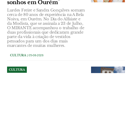
sonhos em Ourém
Lurdes Freire e Sandra Gonçalves somam
cerca de 80 anos de experiência na A Bela
Noiva, em Ourém. No Dia do Alfaiate e
da Modista, que se assinala a 23 de Julho,
O MIRANTE acompanhou o trabalho de
duas profissionais que dedicaram grande
parte da vida à criação de vestidos
pensados para um dos dias mais
marcantes de muitas mulheres.
CULTURA
| 05-08-2026
CULTURA
Viagem literária pelo centro
histórico de Santarém
Câmara de Santarém promove, no
sábado, 8 de Agosto, a visita guiada
"Santarém: Caminho de Palavras III".
CULTURA
| 05-08-2026
CULTURA