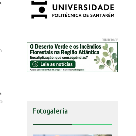
.
m
s
o
Fotogaleria
m