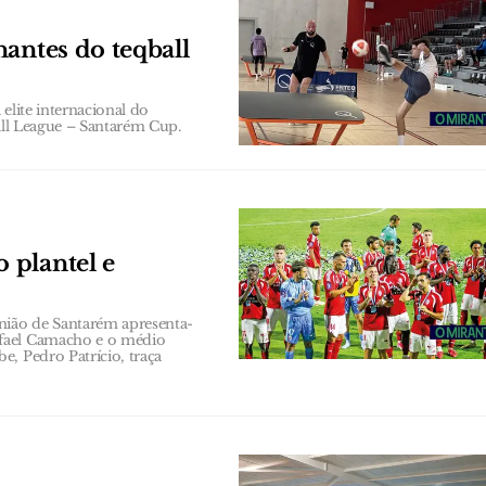
antes do teqball
elite internacional do
ball League – Santarém Cup.
 plantel e
nião de Santarém apresenta-
afael Camacho e o médio
, Pedro Patrício, traça