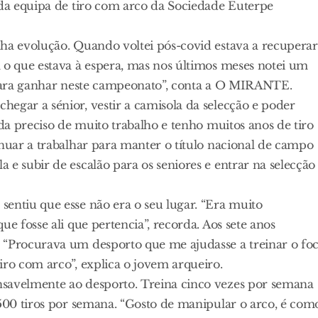
 da equipa de tiro com arco da Sociedade Euterpe
nha evolução. Quando voltei pós-covid estava a recuperar
 o que estava à espera, mas nos últimos meses notei um
o para ganhar neste campeonato”, conta a O MIRANTE.
egar a sénior, vestir a camisola da selecção e poder
nda preciso de muito trabalho e tenho muitos anos de tiro
inuar a trabalhar para manter o título nacional de campo
 e subir de escalão para os seniores e entrar na selecção
entiu que esse não era o seu lugar. “Era muito
e fosse ali que pertencia”, recorda. Aos sete anos
 “Procurava um desporto que me ajudasse a treinar o fo
iro com arco”, explica o jovem arqueiro.
nsavelmente ao desporto. Treina cinco vezes por semana
 500 tiros por semana. “Gosto de manipular o arco, é com