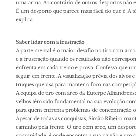
uma arma. Ao contrário de outros desportos não e
É um desporto que parece mais fácil do que é. A té
explica.
Saber lidar com a frustração
A parte mental é o maior desafio no tiro com ar
e a frustração quando os resultados não correspo
enfrenta em cada treino e prova. Confessa que um
seguir em frente. A visualização prévia dos alvos 
truques que usa para manter o foco nas competiçõ
A equipa de tiro com arco da Euterpe Alhandrense
velhos têm sido fundamental na sua evolução como
para quem enfrenta problemas de concentração ou
Apesar de todas as conquistas, Simão Ribeiro ma
caminho pela frente. O tiro com arco, um desport
comunidade, é onde encontra a sua paixão e um c