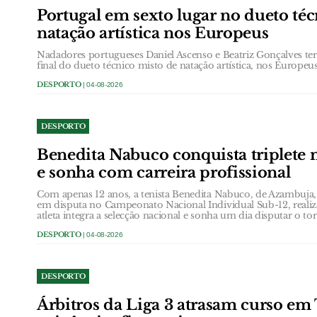
Portugal em sexto lugar no dueto té
natação artística nos Europeus
Nadadores portugueses Daniel Ascenso e Beatriz Gonçalves te
final do dueto técnico misto de natação artística, nos Europeu
DESPORTO
| 04-08-2026
DESPORTO
Benedita Nabuco conquista triplete n
e sonha com carreira profissional
Com apenas 12 anos, a tenista Benedita Nabuco, de Azambuja, 
em disputa no Campeonato Nacional Individual Sub-12, reali
atleta integra a selecção nacional e sonha um dia disputar o t
DESPORTO
| 04-08-2026
DESPORTO
Árbitros da Liga 3 atrasam curso em