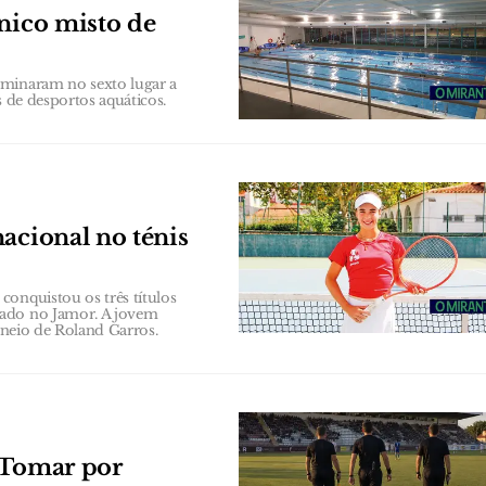
cnico misto de
rminaram no sexto lugar a
s de desportos aquáticos.
acional no ténis
conquistou os três títulos
zado no Jamor. A jovem
orneio de Roland Garros.
 Tomar por