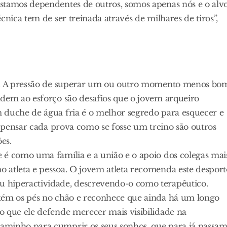
stamos dependentes de outros, somos apenas nós e o alvo
cnica tem de ser treinada através de milhares de tiros”,
co. A pressão de superar um ou outro momento menos bo
ndem ao esforço são desafios que o jovem arqueiro
 duche de água fria é o melhor segredo para esquecer e
e pensar cada prova como se fosse um treino são outros
es.
 é como uma família e a união e o apoio dos colegas mai
 atleta e pessoa. O jovem atleta recomenda este desport
 hiperactividade, descrevendo-o como terapêutico.
ntém os pés no chão e reconhece que ainda há um longo
o que ele defende merecer mais visibilidade na
aminho para cumprir os seus sonhos, que para já passa