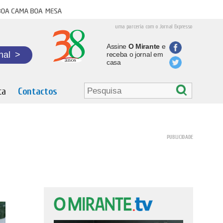
oa cama boa mesa
uma parceria com o Jornal Expresso
Assine
O Mirante
e
nal
>
receba o jornal em
casa
ta
Contactos