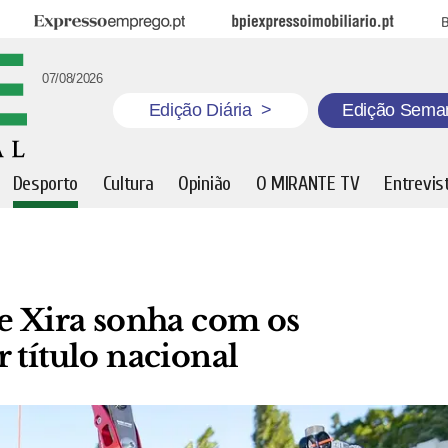
Expresso Emprego
BPI Expresso Imobiliário
B
07/08/2026
Edição Diária
>
Edição Sema
Desporto
Cultura
Opinião
O MIRANTE TV
Entrevis
e Xira sonha com os
 título nacional